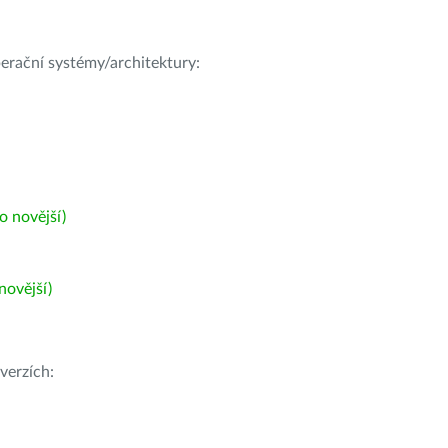
operační systémy/architektury:
 novější)
ovější)
verzích: