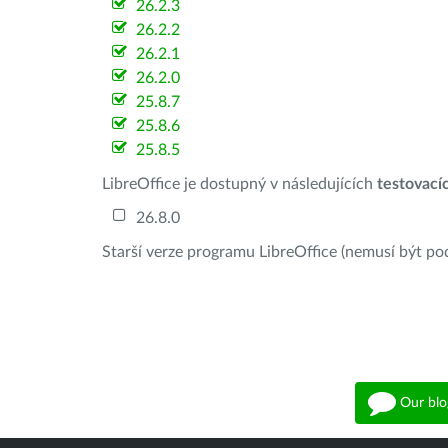
26.2.3
26.2.2
26.2.1
26.2.0
25.8.7
25.8.6
25.8.5
LibreOffice je dostupný v následujících
testovací
26.8.0
Starší verze programu LibreOffice (nemusí být po
Our blo