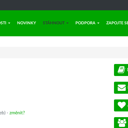
STI
NOVINKY
STÁHNOUT
PODPORA
ZAPOJTE S
eb) -
změnit?