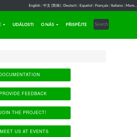
English
|
中文 (简体)
|
Deutsch
|
Español
|
Français
|
Italiano
|
More...
E
UDÁLOSTI
O NÁS
PŘISPĚJTE
DOCUMENTATION
PROVIDE FEEDBACK
JOIN THE PROJECT!
MEET US AT EVENTS