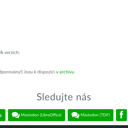
ch
verzích:
dporovány!) Jsou k dispozici
v archivu
Sledujte nás
g
Mastodon (LibreOffice)
Mastodon (TDF)