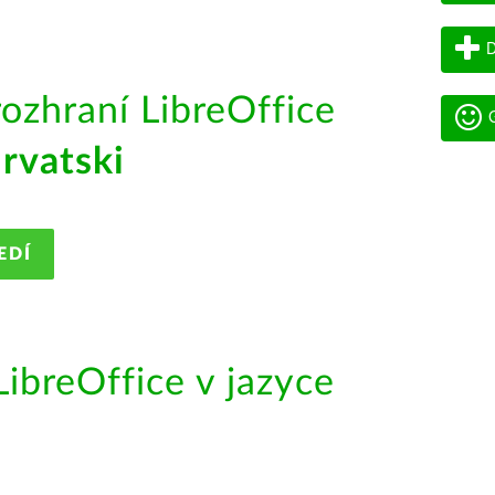
D
rozhraní LibreOffice
G
rvatski
EDÍ
ibreOffice v jazyce