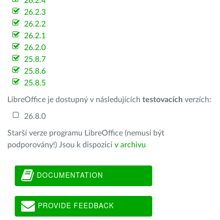
26.2.4
26.2.3
26.2.2
26.2.1
26.2.0
25.8.7
25.8.6
25.8.5
LibreOffice je dostupný v následujících
testovacích
verzích:
26.8.0
Starší verze programu LibreOffice (nemusí být
podporovány!) Jsou k dispozici
v archivu
DOCUMENTATION
PROVIDE FEEDBACK