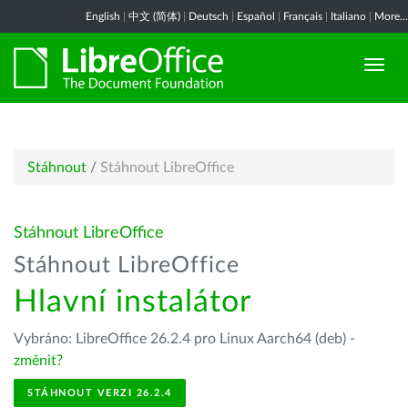
English
|
中文 (简体)
|
Deutsch
|
Español
|
Français
|
Italiano
|
More...
Stáhnout
/
Stáhnout LibreOffice
Stáhnout LibreOffice
Stáhnout LibreOffice
Hlavní instalátor
Vybráno: LibreOffice 26.2.4 pro Linux Aarch64 (deb) -
změnit?
STÁHNOUT VERZI 26.2.4