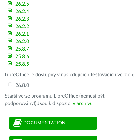
26.2.5
26.2.4
26.2.3
26.2.2
26.2.1
26.2.0
25.8.7
25.8.6
25.8.5
LibreOffice je dostupný v následujících
testovacích
verzích:
26.8.0
Starší verze programu LibreOffice (nemusí být
podporovány!) Jsou k dispozici
v archivu
DOCUMENTATION