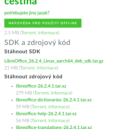
čeština
potřebujete jiný jazyk?
NÁPOVĚDA PRO POUŽITÍ OFFLINE
2.5 MB (
Torrent
,
Informace
)
SDK a zdrojový kód
Stáhnout SDK
LibreOffice_26.2.4_Linux_aarch64_deb_sdk.tar.gz
21 MB (
Torrent
,
Informace
)
Stáhnout zdrojový kód
libreoffice-26.2.4.1.tar.xz
279 MB (
Torrent
,
Informace
)
libreoffice-dictionaries-26.2.4.1.tar.xz
59 MB (
Torrent
,
Informace
)
libreoffice-help-26.2.4.1.tar.xz
56 MB (
Torrent
,
Informace
)
libreoffice-translations-26.2.4.1.tar.xz