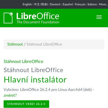
English
|
中文 (简体)
|
Deutsch
|
Español
|
Français
|
Italiano
|
More...
Stáhnout
/
Stáhnout LibreOffice
Stáhnout LibreOffice
Stáhnout LibreOffice
Hlavní instalátor
Vybráno: LibreOffice 26.2.4 pro Linux Aarch64 (deb) -
změnit?
STÁHNOUT VERZI 26.2.4