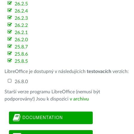
26.2.5
26.2.4
26.2.3
26.2.2
26.2.1
26.2.0
25.8.7
25.8.6
25.8.5
LibreOffice je dostupný v následujících
testovacích
verzích:
26.8.0
Starší verze programu LibreOffice (nemusí být
podporovány!) Jsou k dispozici
v archivu
DOCUMENTATION