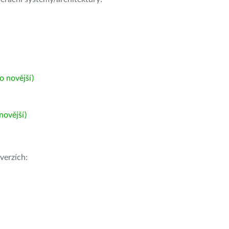
 novější)
ovější)
verzích: