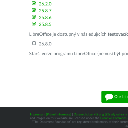
26.2.0
25.8.7
25.8.6
25.8.5
LibreOffice je dostupný v následujících
testovací
26.8.0
Starší verze programu LibreOffice (nemusí být po
Our blo
Impressum (Právní informace)
|
Datenschutzerklärung (Zásady ochrany 
and images on this website are licensed under the
Creative Commons At
“The Document Foundation” are registered trademarks of their correspo
la