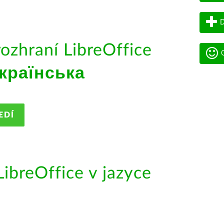
D
rozhraní LibreOffice
G
країнська
EDÍ
ibreOffice v jazyce