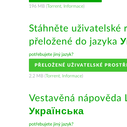
196 MB (
Torrent
,
Informace
)
Stáhněte uživatelské 
přeložené do jazyka
У
potřebujete jiný jazyk?
PŘELOŽENÉ UŽIVATELSKÉ PROSTŘ
2.2 MB (
Torrent
,
Informace
)
Vestavěná nápověda L
Українська
potřebujete jiný jazyk?