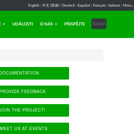
English
|
中文 (简体)
|
Deutsch
|
Español
|
Français
|
Italiano
|
More...
E
UDÁLOSTI
O NÁS
PŘISPĚJTE
DOCUMENTATION
PROVIDE FEEDBACK
JOIN THE PROJECT!
MEET US AT EVENTS