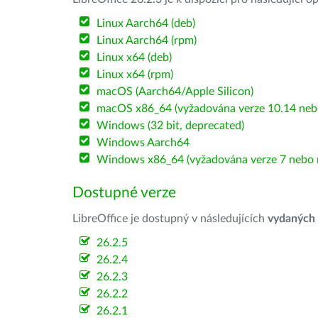
Linux Aarch64 (deb)
Linux Aarch64 (rpm)
Linux x64 (deb)
Linux x64 (rpm)
macOS (Aarch64/Apple Silicon)
macOS x86_64 (vyžadována verze 10.14 nebo
Windows (32 bit, deprecated)
Windows Aarch64
Windows x86_64 (vyžadována verze 7 nebo n
Dostupné verze
LibreOffice je dostupný v následujících
vydaných
26.2.5
26.2.4
26.2.3
26.2.2
26.2.1