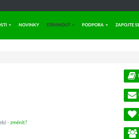
STI
NOVINKY
STÁHNOUT
PODPORA
ZAPOJTE S
eb) -
změnit?