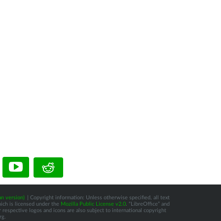
n version)
| Copyright information: Unless otherwise specified, all text
hich is licensed under the
Mozilla Public License v2.0
. “LibreOffice” and
respective logos and icons are also subject to international copyright
rg.