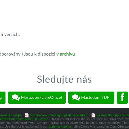
ch
verzích:
dporovány!) Jsou k dispozici
v archivu
Sledujte nás
g
Mastodon (LibreOffice)
Mastodon (TDF)
osobních údajů)
|
Statutes (non-binding English translation)
-
Satzung (binding Germa
tribution-Share Alike 3.0 License
. This does not include the source code of LibreOffice, w
nding registered owners or are in actual use as trademarks in one or more countries. Their 
ws. Use thereof is explained in our
trademark policy
. LibreOffice was based on OpenOffice.o