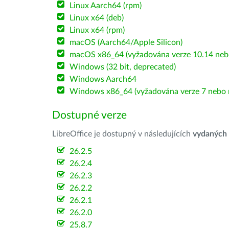
Linux Aarch64 (rpm)
Linux x64 (deb)
Linux x64 (rpm)
macOS (Aarch64/Apple Silicon)
macOS x86_64 (vyžadována verze 10.14 nebo
Windows (32 bit, deprecated)
Windows Aarch64
Windows x86_64 (vyžadována verze 7 nebo n
Dostupné verze
LibreOffice je dostupný v následujících
vydaných
26.2.5
26.2.4
26.2.3
26.2.2
26.2.1
26.2.0
25.8.7