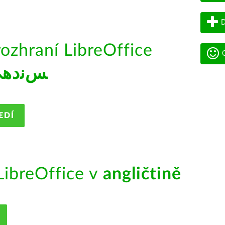
D
rozhraní LibreOffice
G
ﺲﻧﺩھ
EDÍ
ibreOffice v
angličtině