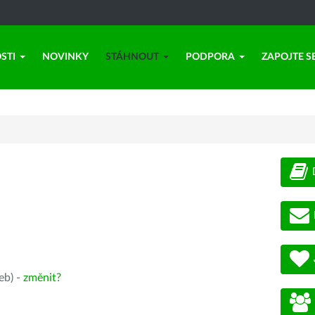
STI
NOVINKY
STÁHNOUT
PODPORA
ZAPOJTE S
eb) -
změnit?