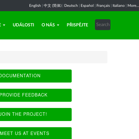
English
|
中文 (简体)
|
Deutsch
|
Español
|
Français
|
Italiano
|
More...
E
UDÁLOSTI
O NÁS
PŘISPĚJTE
DOCUMENTATION
PROVIDE FEEDBACK
JOIN THE PROJECT!
MEET US AT EVENTS