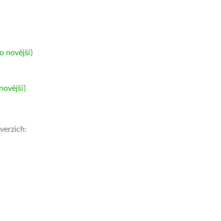
 novější)
ovější)
verzích: