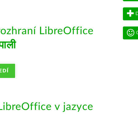
D
rozhraní LibreOffice
G
ेपाली
EDÍ
ibreOffice v jazyce