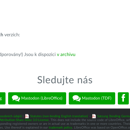
ch
verzích:
dporovány!) Jsou k dispozici
v archivu
Sledujte nás
g
Mastodon (LibreOffice)
Mastodon (TDF)
osobních údajů)
|
Statutes (non-binding English translation)
-
Satzung (binding Germa
tribution-Share Alike 3.0 License
. This does not include the source code of LibreOffice, w
nding registered owners or are in actual use as trademarks in one or more countries. Their 
ws. Use thereof is explained in our
trademark policy
. LibreOffice was based on OpenOffice.o