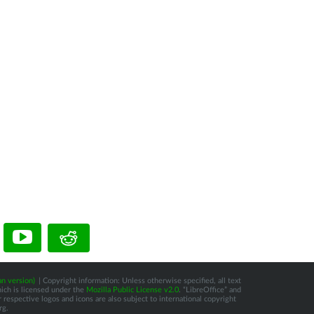
n version)
| Copyright information: Unless otherwise specified, all text
hich is licensed under the
Mozilla Public License v2.0
. “LibreOffice” and
respective logos and icons are also subject to international copyright
rg.