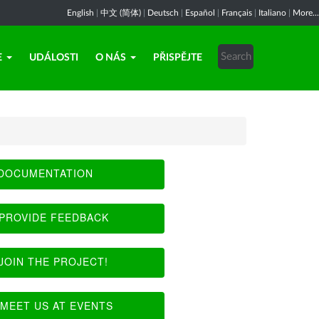
English
|
中文 (简体)
|
Deutsch
|
Español
|
Français
|
Italiano
|
More...
E
UDÁLOSTI
O NÁS
PŘISPĚJTE
DOCUMENTATION
PROVIDE FEEDBACK
JOIN THE PROJECT!
MEET US AT EVENTS