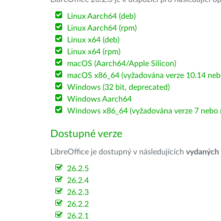
Linux Aarch64 (deb)
Linux Aarch64 (rpm)
Linux x64 (deb)
Linux x64 (rpm)
macOS (Aarch64/Apple Silicon)
macOS x86_64 (vyžadována verze 10.14 nebo
Windows (32 bit, deprecated)
Windows Aarch64
Windows x86_64 (vyžadována verze 7 nebo n
Dostupné verze
LibreOffice je dostupný v následujících
vydaných
26.2.5
26.2.4
26.2.3
26.2.2
26.2.1