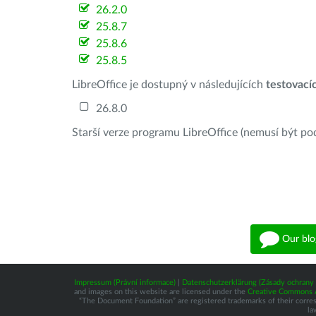
26.2.0
25.8.7
25.8.6
25.8.5
LibreOffice je dostupný v následujících
testovací
26.8.0
Starší verze programu LibreOffice (nemusí být po
Our blo
Impressum (Právní informace)
|
Datenschutzerklärung (Zásady ochrany 
and images on this website are licensed under the
Creative Commons At
“The Document Foundation” are registered trademarks of their correspo
la