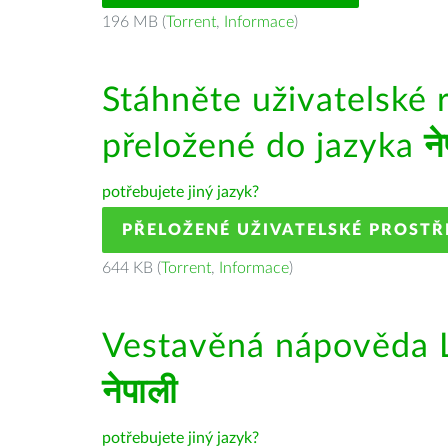
196 MB (
Torrent
,
Informace
)
Stáhněte uživatelské 
přeložené do jazyka
न
potřebujete jiný jazyk?
PŘELOŽENÉ UŽIVATELSKÉ PROSTŘ
644 KB (
Torrent
,
Informace
)
Vestavěná nápověda L
नेपाली
potřebujete jiný jazyk?