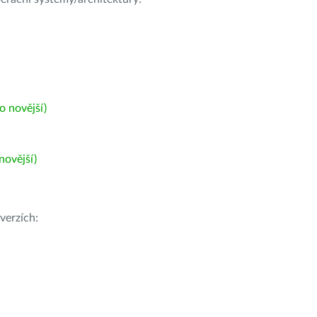
 novější)
ovější)
verzích: