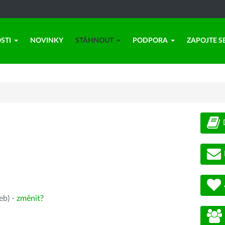
STI
NOVINKY
STÁHNOUT
PODPORA
ZAPOJTE S
eb) -
změnit?