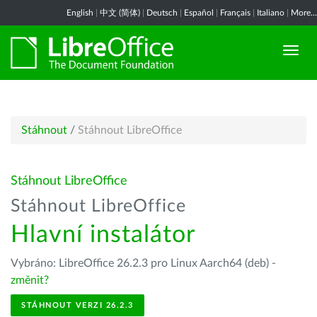
English
|
中文 (简体)
|
Deutsch
|
Español
|
Français
|
Italiano
|
More...
Stáhnout
/
Stáhnout LibreOffice
Stáhnout LibreOffice
Stáhnout LibreOffice
Hlavní instalátor
Vybráno: LibreOffice 26.2.3 pro Linux Aarch64 (deb) -
změnit?
STÁHNOUT VERZI 26.2.3