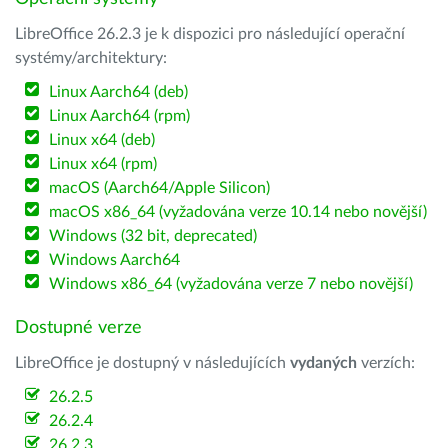
LibreOffice 26.2.3 je k dispozici pro následující operační
systémy/architektury:
Linux Aarch64 (deb)
Linux Aarch64 (rpm)
Linux x64 (deb)
Linux x64 (rpm)
macOS (Aarch64/Apple Silicon)
macOS x86_64 (vyžadována verze 10.14 nebo novější)
Windows (32 bit, deprecated)
Windows Aarch64
Windows x86_64 (vyžadována verze 7 nebo novější)
Dostupné verze
LibreOffice je dostupný v následujících
vydaných
verzích:
26.2.5
26.2.4
26.2.3