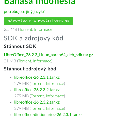
Bahasa Indonesia
potřebujete jiný jazyk?
NÁPOVĚDA PRO POUŽITÍ OFFLINE
2.5 MB (
Torrent
,
Informace
)
SDK a zdrojový kód
Stáhnout SDK
LibreOffice_26.2.3_Linux_aarch64_deb_sdk.tar.gz
21 MB (
Torrent
,
Informace
)
Stáhnout zdrojový kód
libreoffice-26.2.3.1.tar.xz
279 MB (
Torrent
,
Informace
)
libreoffice-26.2.3.2.tar.xz
279 MB (
Torrent
,
Informace
)
libreoffice-26.2.3.2.tar.xz
279 MB (
Torrent
,
Informace
)
libreoffice-dictionaries-26.2.3.1.tar.xz