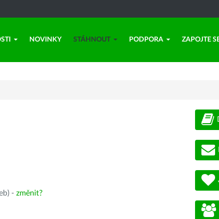
STI
NOVINKY
STÁHNOUT
PODPORA
ZAPOJTE S
eb) -
změnit?