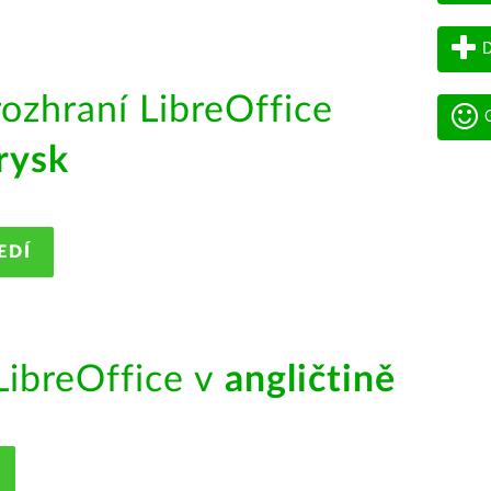
D
rozhraní LibreOffice
G
rysk
EDÍ
ibreOffice v
angličtině