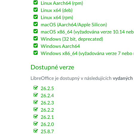
Linux Aarch64 (rpm)
Linux x64 (deb)
Linux x64 (rpm)
macOS (Aarch64/Apple Silicon)
macOS x86_64 (vyžadována verze 10.14 nebo
Windows (32 bit, deprecated)
Windows Aarch64
Windows x86_64 (vyžadována verze 7 nebo n
Dostupné verze
LibreOffice je dostupný v následujících
vydaných
26.2.5
26.2.4
26.2.3
26.2.2
26.2.1
26.2.0
25.8.7