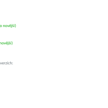
 novější)
ovější)
verzích: