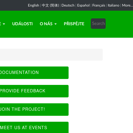
English
|
中文 (简体)
|
Deutsch
|
Español
|
Français
|
Italiano
|
More...
E
UDÁLOSTI
O NÁS
PŘISPĚJTE
DOCUMENTATION
PROVIDE FEEDBACK
JOIN THE PROJECT!
MEET US AT EVENTS