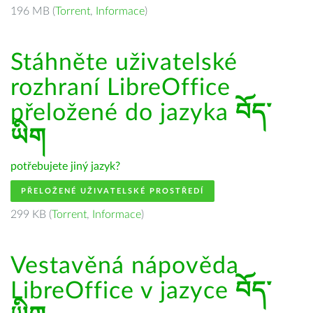
196 MB (
Torrent
,
Informace
)
Stáhněte uživatelské
rozhraní LibreOffice
přeložené do jazyka
བོད་
ཡིག
potřebujete jiný jazyk?
PŘELOŽENÉ UŽIVATELSKÉ PROSTŘEDÍ
299 KB (
Torrent
,
Informace
)
Vestavěná nápověda
LibreOffice v jazyce
བོད་