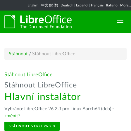
English
|
中文 (简体)
|
Deutsch
|
Español
|
Français
|
Italiano
|
More...
Stáhnout
/
Stáhnout LibreOffice
Stáhnout LibreOffice
Stáhnout LibreOffice
Hlavní instalátor
Vybráno: LibreOffice 26.2.3 pro Linux Aarch64 (deb) -
změnit?
STÁHNOUT VERZI 26.2.3