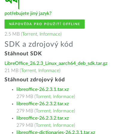
ཡིག
potřebujete jiný jazyk?
NÁPOVĚDA PRO POUŽITÍ OFFLINE
2.5 MB (
Torrent
,
Informace
)
SDK a zdrojový kód
Stáhnout SDK
LibreOffice_26.2.3_Linux_aarch64_deb_sdk.tar.gz
21 MB (
Torrent
,
Informace
)
Stáhnout zdrojový kód
libreoffice-26.2.3.1.tar.xz
279 MB (
Torrent
,
Informace
)
libreoffice-26.2.3.2.tar.xz
279 MB (
Torrent
,
Informace
)
libreoffice-26.2.3.2.tar.xz
279 MB (
Torrent
,
Informace
)
libreoffice-dictionaries-26.2.3.1.tar.xz