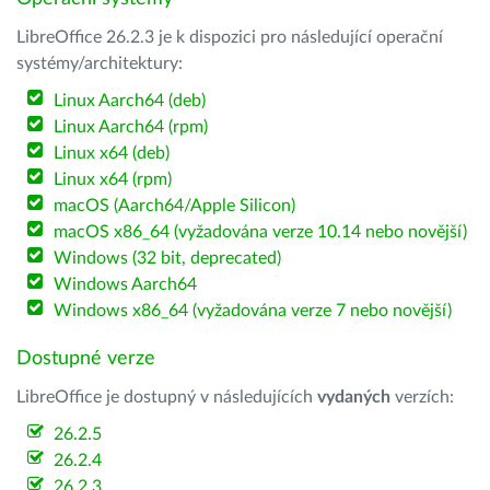
LibreOffice 26.2.3 je k dispozici pro následující operační
systémy/architektury:
Linux Aarch64 (deb)
Linux Aarch64 (rpm)
Linux x64 (deb)
Linux x64 (rpm)
macOS (Aarch64/Apple Silicon)
macOS x86_64 (vyžadována verze 10.14 nebo novější)
Windows (32 bit, deprecated)
Windows Aarch64
Windows x86_64 (vyžadována verze 7 nebo novější)
Dostupné verze
LibreOffice je dostupný v následujících
vydaných
verzích:
26.2.5
26.2.4
26.2.3