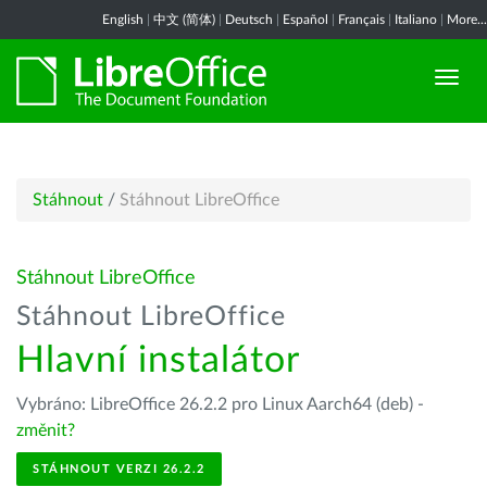
English
|
中文 (简体)
|
Deutsch
|
Español
|
Français
|
Italiano
|
More...
Stáhnout
/
Stáhnout LibreOffice
Stáhnout LibreOffice
Stáhnout LibreOffice
Hlavní instalátor
Vybráno: LibreOffice 26.2.2 pro Linux Aarch64 (deb) -
změnit?
STÁHNOUT VERZI 26.2.2