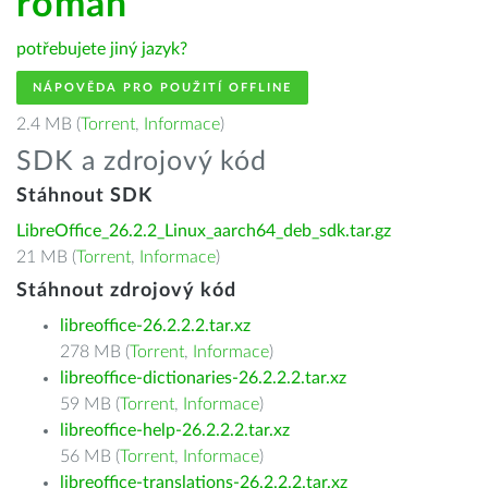
român
potřebujete jiný jazyk?
NÁPOVĚDA PRO POUŽITÍ OFFLINE
2.4 MB (
Torrent
,
Informace
)
SDK a zdrojový kód
Stáhnout SDK
LibreOffice_26.2.2_Linux_aarch64_deb_sdk.tar.gz
21 MB (
Torrent
,
Informace
)
Stáhnout zdrojový kód
libreoffice-26.2.2.2.tar.xz
278 MB (
Torrent
,
Informace
)
libreoffice-dictionaries-26.2.2.2.tar.xz
59 MB (
Torrent
,
Informace
)
libreoffice-help-26.2.2.2.tar.xz
56 MB (
Torrent
,
Informace
)
libreoffice-translations-26.2.2.2.tar.xz