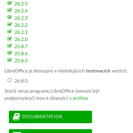
26.2.5
26.2.4
26.2.3
26.2.2
26.2.1
26.2.0
25.8.7
25.8.6
25.8.5
LibreOffice je dostupný v následujících
testovacích
verzích:
26.8.0
Starší verze programu LibreOffice (nemusí být
podporovány!) Jsou k dispozici
v archivu
DOCUMENTATION