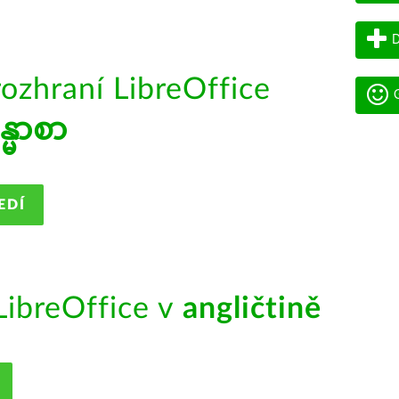
D
rozhraní LibreOffice
G
န္မာစာ
EDÍ
ibreOffice v
angličtině