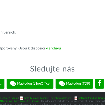
ch
verzích:
dporovány!) Jsou k dispozici
v archivu
Sledujte nás
g
Mastodon (LibreOffice)
Mastodon (TDF)
osobních údajů)
|
Statutes (non-binding English translation)
-
Satzung (binding Germa
tribution-Share Alike 3.0 License
. This does not include the source code of LibreOffice, w
nding registered owners or are in actual use as trademarks in one or more countries. Their 