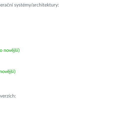
operační systémy/architektury:
 novější)
ovější)
verzích: