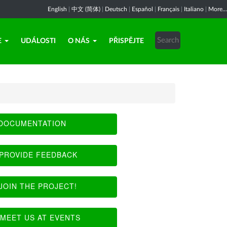
English
|
中文 (简体)
|
Deutsch
|
Español
|
Français
|
Italiano
|
More...
E
UDÁLOSTI
O NÁS
PŘISPĚJTE
DOCUMENTATION
PROVIDE FEEDBACK
JOIN THE PROJECT!
MEET US AT EVENTS