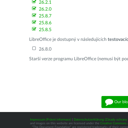
26.2.1
26.2.0
25.8.7
25.8.6
25.8.5
LibreOffice je dostupný v následujících
testovací
26.8.0
Starší verze programu LibreOffice (nemusí být po
Our blo
Impressum (Právní informace)
|
Datenschutzerklärung (Zásady ochrany 
and images on this website are licensed under the
Creative Commons At
“The Document Foundation” are registered trademarks of their correspo