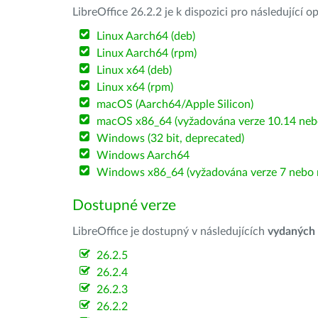
LibreOffice 26.2.2 je k dispozici pro následující 
Linux Aarch64 (deb)
Linux Aarch64 (rpm)
Linux x64 (deb)
Linux x64 (rpm)
macOS (Aarch64/Apple Silicon)
macOS x86_64 (vyžadována verze 10.14 nebo
Windows (32 bit, deprecated)
Windows Aarch64
Windows x86_64 (vyžadována verze 7 nebo n
Dostupné verze
LibreOffice je dostupný v následujících
vydaných
26.2.5
26.2.4
26.2.3
26.2.2