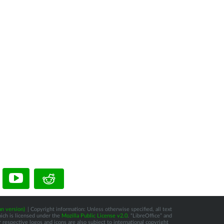
n version)
| Copyright information: Unless otherwise specified, all text
hich is licensed under the
Mozilla Public License v2.0
. “LibreOffice” and
respective logos and icons are also subject to international copyright