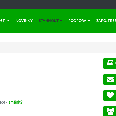
STI
NOVINKY
STÁHNOUT
PODPORA
ZAPOJTE S
eb) -
změnit?