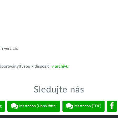
ch
verzích:
dporovány!) Jsou k dispozici
v archivu
Sledujte nás
g
Mastodon (LibreOffice)
Mastodon (TDF)