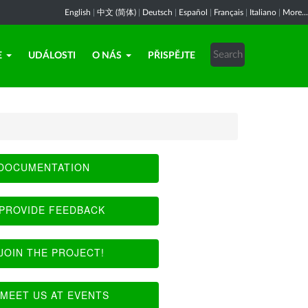
English
|
中文 (简体)
|
Deutsch
|
Español
|
Français
|
Italiano
|
More...
E
UDÁLOSTI
O NÁS
PŘISPĚJTE
DOCUMENTATION
PROVIDE FEEDBACK
JOIN THE PROJECT!
MEET US AT EVENTS