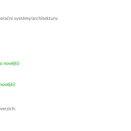
operační systémy/architektury:
 novější)
ovější)
verzích: