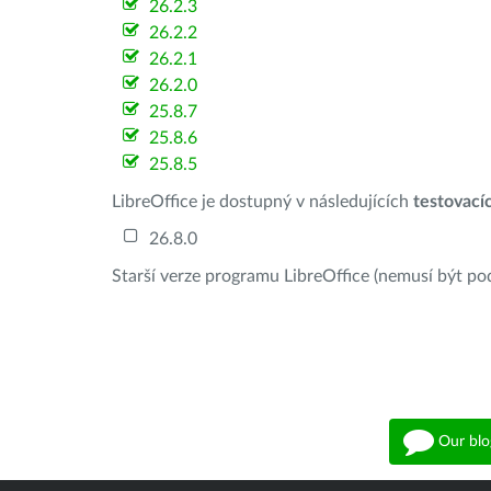
26.2.3
26.2.2
26.2.1
26.2.0
25.8.7
25.8.6
25.8.5
LibreOffice je dostupný v následujících
testovací
26.8.0
Starší verze programu LibreOffice (nemusí být po
Our blo