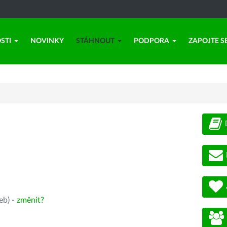
STI
NOVINKY
STÁHNOUT
PODPORA
ZAPOJTE S
eb) -
změnit?