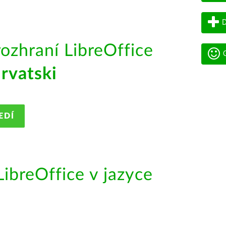
D
rozhraní LibreOffice
G
rvatski
EDÍ
ibreOffice v jazyce