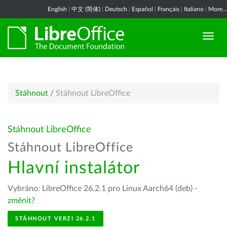
English
|
中文 (简体)
|
Deutsch
|
Español
|
Français
|
Italiano
|
More...
Stáhnout
/
Stáhnout LibreOffice
Stáhnout LibreOffice
Stáhnout LibreOffice
Hlavní instalátor
Vybráno: LibreOffice 26.2.1 pro Linux Aarch64 (deb) -
změnit?
STÁHNOUT VERZI 26.2.1