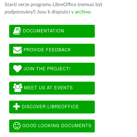
Starší verze programu LibreOffice (nemusí být
podporovány!) Jsou k dispozici
v archivu
DOCUMENTATION
PROVIDE FEEDBACK
JOIN THE PROJECT!
MEET US AT EVENTS
DISCOVER LIBREOFFICE
GOOD LOOKING DOCUMENTS