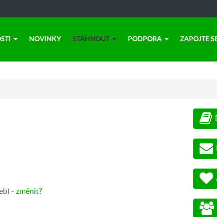
STI
NOVINKY
STÁHNOUT
PODPORA
ZAPOJTE S
eb) -
změnit?