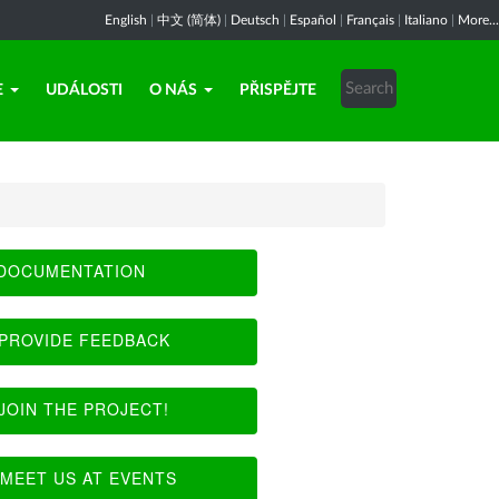
English
|
中文 (简体)
|
Deutsch
|
Español
|
Français
|
Italiano
|
More...
E
UDÁLOSTI
O NÁS
PŘISPĚJTE
DOCUMENTATION
PROVIDE FEEDBACK
JOIN THE PROJECT!
MEET US AT EVENTS