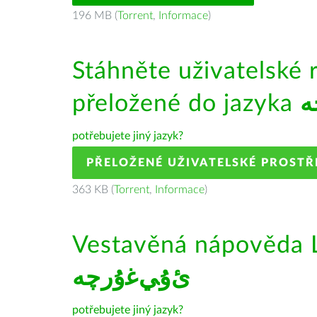
196 MB (
Torrent
,
Informace
)
Stáhněte uživatelské 
přeložené do jazyka
ە
potřebujete jiný jazyk?
PŘELOŽENÉ UŽIVATELSKÉ PROSTŘ
363 KB (
Torrent
,
Informace
)
Vestavěná nápověda L
ﺉۇﻲﻏۇﺭچە
potřebujete jiný jazyk?