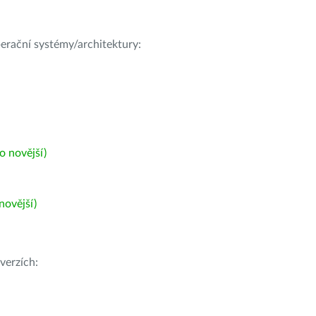
operační systémy/architektury:
 novější)
ovější)
verzích: