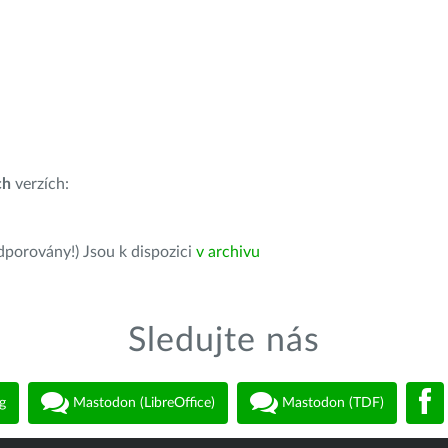
ch
verzích:
dporovány!) Jsou k dispozici
v archivu
Sledujte nás
g
Mastodon (LibreOffice)
Mastodon (TDF)