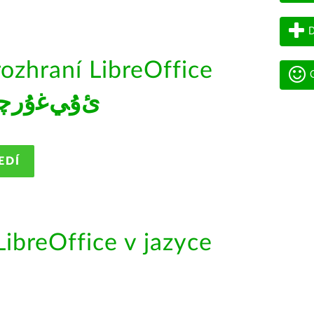
D
rozhraní LibreOffice
G
ﺉۇﻲﻏۇﺭچ
EDÍ
ibreOffice v jazyce