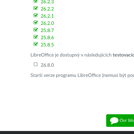
26.2.3
26.2.2
26.2.1
26.2.0
25.8.7
25.8.6
25.8.5
LibreOffice je dostupný v následujících
testovací
26.8.0
Starší verze programu LibreOffice (nemusí být po
Our blo