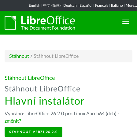
English
|
中文 (简体)
|
Deutsch
|
Español
|
Français
|
Italiano
|
More...
Stáhnout
/
Stáhnout LibreOffice
Stáhnout LibreOffice
Stáhnout LibreOffice
Hlavní instalátor
Vybráno: LibreOffice 26.2.0 pro Linux Aarch64 (deb) -
změnit?
STÁHNOUT VERZI 26.2.0