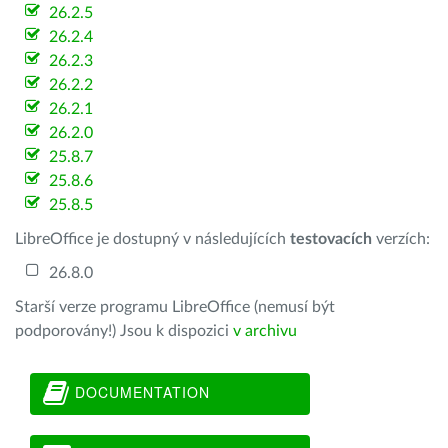
26.2.5
26.2.4
26.2.3
26.2.2
26.2.1
26.2.0
25.8.7
25.8.6
25.8.5
LibreOffice je dostupný v následujících
testovacích
verzích:
26.8.0
Starší verze programu LibreOffice (nemusí být
podporovány!) Jsou k dispozici
v archivu
DOCUMENTATION