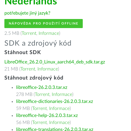
Nederlands
potřebujete jiný jazyk?
NÁPOVĚDA PRO POUŽITÍ OFFLINE
2.5 MB (
Torrent
,
Informace
)
SDK a zdrojový kód
Stáhnout SDK
LibreOffice_26.2.0_Linux_aarch64_deb_sdk.tar.gz
21 MB (
Torrent
,
Informace
)
Stáhnout zdrojový kód
libreoffice-26.2.0.3.tar.xz
278 MB (
Torrent
,
Informace
)
libreoffice-dictionaries-26.2.0.3.tar.xz
59 MB (
Torrent
,
Informace
)
libreoffice-help-26.2.0.3.tar.xz
56 MB (
Torrent
,
Informace
)
libreoffice-translations-26.2.0.3.tar.xz