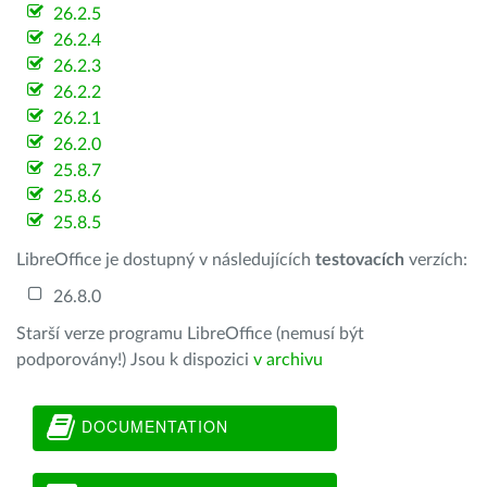
26.2.5
26.2.4
26.2.3
26.2.2
26.2.1
26.2.0
25.8.7
25.8.6
25.8.5
LibreOffice je dostupný v následujících
testovacích
verzích:
26.8.0
Starší verze programu LibreOffice (nemusí být
podporovány!) Jsou k dispozici
v archivu
DOCUMENTATION