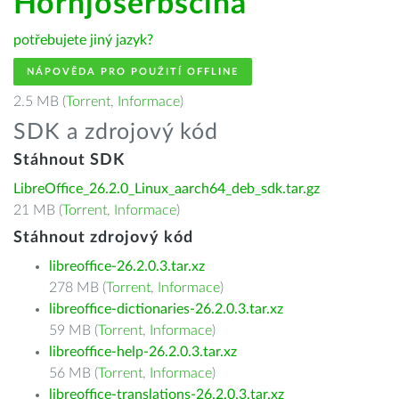
Hornjoserbšćina
potřebujete jiný jazyk?
NÁPOVĚDA PRO POUŽITÍ OFFLINE
2.5 MB (
Torrent
,
Informace
)
SDK a zdrojový kód
Stáhnout SDK
LibreOffice_26.2.0_Linux_aarch64_deb_sdk.tar.gz
21 MB (
Torrent
,
Informace
)
Stáhnout zdrojový kód
libreoffice-26.2.0.3.tar.xz
278 MB (
Torrent
,
Informace
)
libreoffice-dictionaries-26.2.0.3.tar.xz
59 MB (
Torrent
,
Informace
)
libreoffice-help-26.2.0.3.tar.xz
56 MB (
Torrent
,
Informace
)
libreoffice-translations-26.2.0.3.tar.xz