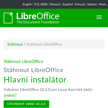
English
|
中文 (简体)
|
Deutsch
|
Español
|
Français
|
Italiano
|
More...
Stáhnout
/
Stáhnout LibreOffice
Stáhnout LibreOffice
Stáhnout LibreOffice
Hlavní instalátor
Vybráno: LibreOffice 26.2.0 pro Linux Aarch64 (deb) -
změnit?
STÁHNOUT VERZI 26.2.0