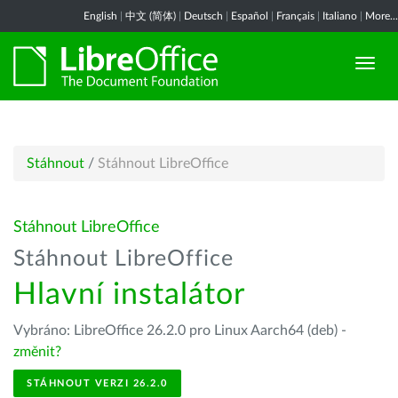
English
|
中文 (简体)
|
Deutsch
|
Español
|
Français
|
Italiano
|
More...
Stáhnout
/
Stáhnout LibreOffice
Stáhnout LibreOffice
Stáhnout LibreOffice
Hlavní instalátor
Vybráno: LibreOffice 26.2.0 pro Linux Aarch64 (deb) -
změnit?
STÁHNOUT VERZI 26.2.0