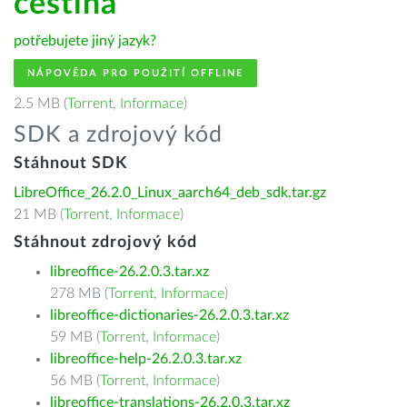
čeština
potřebujete jiný jazyk?
NÁPOVĚDA PRO POUŽITÍ OFFLINE
2.5 MB (
Torrent
,
Informace
)
SDK a zdrojový kód
Stáhnout SDK
LibreOffice_26.2.0_Linux_aarch64_deb_sdk.tar.gz
21 MB (
Torrent
,
Informace
)
Stáhnout zdrojový kód
libreoffice-26.2.0.3.tar.xz
278 MB (
Torrent
,
Informace
)
libreoffice-dictionaries-26.2.0.3.tar.xz
59 MB (
Torrent
,
Informace
)
libreoffice-help-26.2.0.3.tar.xz
56 MB (
Torrent
,
Informace
)
libreoffice-translations-26.2.0.3.tar.xz