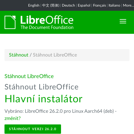
English
|
中文 (简体)
|
Deutsch
|
Español
|
Français
|
Italiano
|
More...
Stáhnout
/
Stáhnout LibreOffice
Stáhnout LibreOffice
Stáhnout LibreOffice
Hlavní instalátor
Vybráno: LibreOffice 26.2.0 pro Linux Aarch64 (deb) -
změnit?
STÁHNOUT VERZI 26.2.0