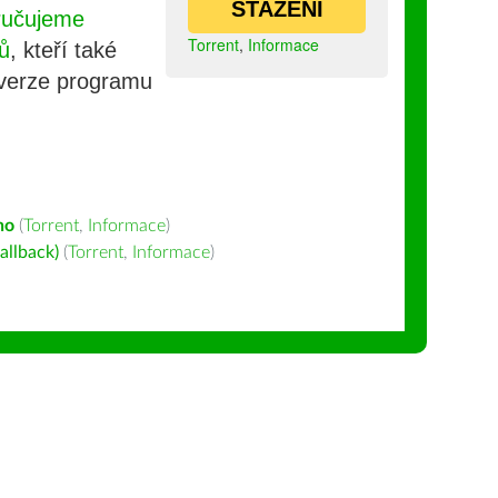
STAŽENÍ
ručujeme
Torrent
,
Informace
ů
, kteří také
 verze programu
ho
(
Torrent
,
Informace
)
allback)
(
Torrent
,
Informace
)