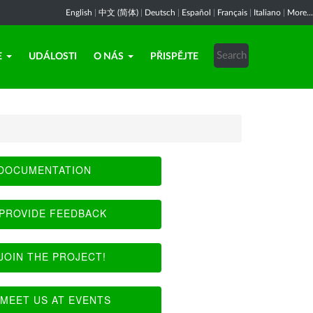
English
|
中文 (简体)
|
Deutsch
|
Español
|
Français
|
Italiano
|
More...
E
UDÁLOSTI
O NÁS
PŘISPĚJTE
DOCUMENTATION
PROVIDE FEEDBACK
JOIN THE PROJECT!
MEET US AT EVENTS