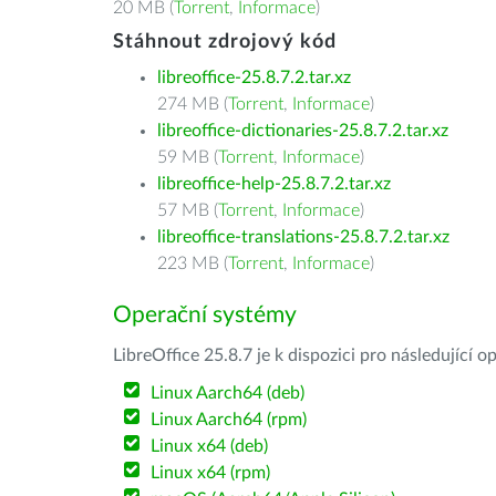
20 MB (
Torrent
,
Informace
)
Stáhnout zdrojový kód
libreoffice-25.8.7.2.tar.xz
274 MB (
Torrent
,
Informace
)
libreoffice-dictionaries-25.8.7.2.tar.xz
59 MB (
Torrent
,
Informace
)
libreoffice-help-25.8.7.2.tar.xz
57 MB (
Torrent
,
Informace
)
libreoffice-translations-25.8.7.2.tar.xz
223 MB (
Torrent
,
Informace
)
Operační systémy
LibreOffice 25.8.7 je k dispozici pro následující 
Linux Aarch64 (deb)
Linux Aarch64 (rpm)
Linux x64 (deb)
Linux x64 (rpm)