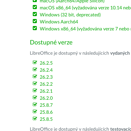
macOS (Aarch64/Apple Silicon)
macOS x86_64 (vyžadována verze 10.14 nebo
Windows (32 bit, deprecated)
Windows Aarch64
Windows x86_64 (vyžadována verze 7 nebo n
Dostupné verze
LibreOffice je dostupný v následujících
vydaných
26.2.5
26.2.4
26.2.3
26.2.2
26.2.1
26.2.0
25.8.7
25.8.6
25.8.5
LibreOffice je dostupný v následujících
testovací