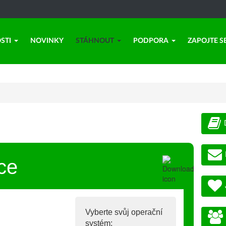
STI
NOVINKY
STÁHNOUT
PODPORA
ZAPOJTE S
ce
Vyberte svůj operační
systém: