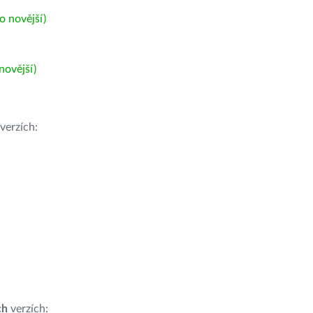
 novější)
ovější)
verzích:
ch
verzích: