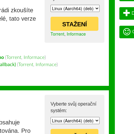
rádi zkoušíte
D
lé, tato verze
STAŽENÍ
G
Torrent
,
Informace
ho
(
Torrent
,
Informace
)
allback)
(
Torrent
,
Informace
)
Vyberte svůj operační
systém:
obsahuje
stována. Pro