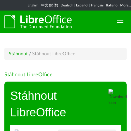
English
|
中文 (简体)
|
Deutsch
|
Español
|
Français
|
Italiano
|
More...
Stáhnout
/
Stáhnout LibreOffice
Stáhnout LibreOffice
Stáhnout
LibreOffice