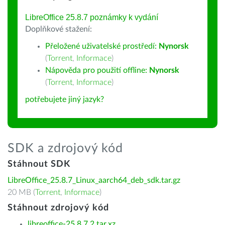
LibreOffice 25.8.7 poznámky k vydání
Doplňkové stažení:
Přeložené uživatelské prostředí:
Nynorsk
(
Torrent
,
Informace
)
Nápověda pro použití offline:
Nynorsk
(
Torrent
,
Informace
)
potřebujete jiný jazyk?
SDK a zdrojový kód
Stáhnout SDK
LibreOffice_25.8.7_Linux_aarch64_deb_sdk.tar.gz
20 MB (
Torrent
,
Informace
)
Stáhnout zdrojový kód
libreoffice-25.8.7.2.tar.xz