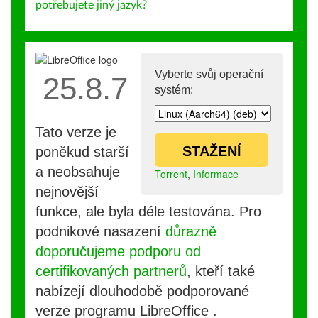
potřebujete jiný jazyk?
Vyberte svůj operační
25.8.7
systém:
Tato verze je
STAŽENÍ
poněkud starší
a neobsahuje
Torrent
,
Informace
nejnovější
funkce, ale byla déle testována. Pro
podnikové nasazení
důrazně
doporučujeme podporu od
certifikovaných partnerů
, kteří také
nabízejí dlouhodobě podporované
verze programu LibreOffice .