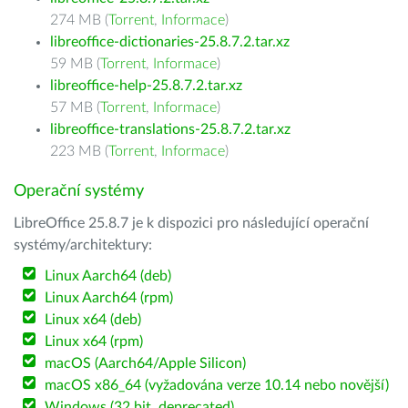
274 MB (
Torrent
,
Informace
)
libreoffice-dictionaries-25.8.7.2.tar.xz
59 MB (
Torrent
,
Informace
)
libreoffice-help-25.8.7.2.tar.xz
57 MB (
Torrent
,
Informace
)
libreoffice-translations-25.8.7.2.tar.xz
223 MB (
Torrent
,
Informace
)
Operační systémy
LibreOffice 25.8.7 je k dispozici pro následující operační
systémy/architektury:
Linux Aarch64 (deb)
Linux Aarch64 (rpm)
Linux x64 (deb)
Linux x64 (rpm)
macOS (Aarch64/Apple Silicon)
macOS x86_64 (vyžadována verze 10.14 nebo novější)
Windows (32 bit, deprecated)