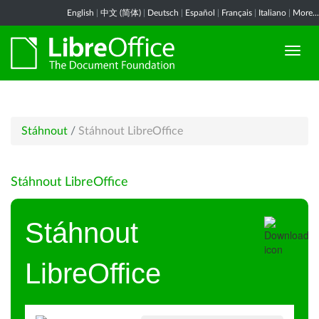
English
|
中文 (简体)
|
Deutsch
|
Español
|
Français
|
Italiano
|
More...
Stáhnout
/
Stáhnout LibreOffice
Stáhnout LibreOffice
Stáhnout
LibreOffice