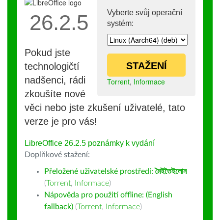
Vyberte svůj operační
26.2.5
systém:
Pokud jste
STAŽENÍ
technologičtí
nadšenci, rádi
Torrent
,
Informace
zkoušíte nové
věci nebo jste zkušení uživatelé, tato
verze je pro vás!
LibreOffice 26.2.5 poznámky k vydání
Doplňkové stažení:
Přeložené uživatelské prostředí:
মৈইতৈইলোন
(
Torrent
,
Informace
)
Nápověda pro použití offline: (English
fallback)
(
Torrent
,
Informace
)