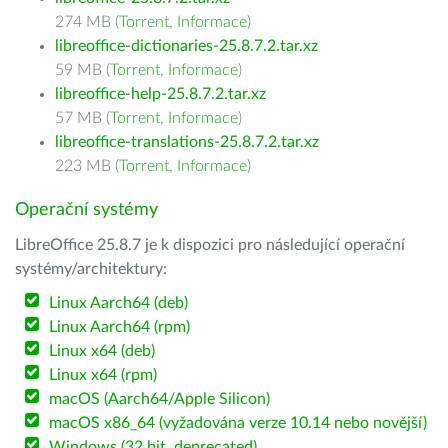
274 MB (
Torrent
,
Informace
)
libreoffice-dictionaries-25.8.7.2.tar.xz
59 MB (
Torrent
,
Informace
)
libreoffice-help-25.8.7.2.tar.xz
57 MB (
Torrent
,
Informace
)
libreoffice-translations-25.8.7.2.tar.xz
223 MB (
Torrent
,
Informace
)
Operační systémy
LibreOffice 25.8.7 je k dispozici pro následující operační
systémy/architektury:
Linux Aarch64 (deb)
Linux Aarch64 (rpm)
Linux x64 (deb)
Linux x64 (rpm)
macOS (Aarch64/Apple Silicon)
macOS x86_64 (vyžadována verze 10.14 nebo novější)
Windows (32 bit, deprecated)