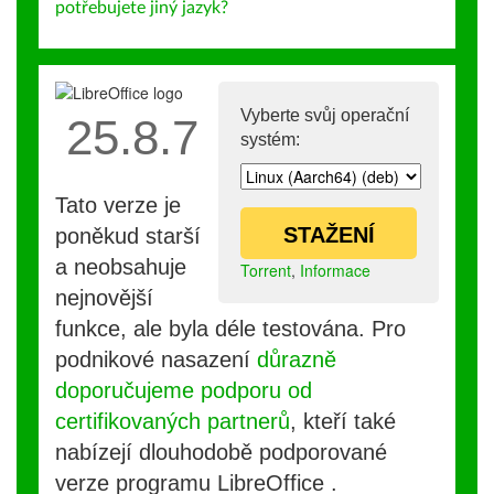
potřebujete jiný jazyk?
Vyberte svůj operační
25.8.7
systém:
Tato verze je
STAŽENÍ
poněkud starší
a neobsahuje
Torrent
,
Informace
nejnovější
funkce, ale byla déle testována. Pro
podnikové nasazení
důrazně
doporučujeme podporu od
certifikovaných partnerů
, kteří také
nabízejí dlouhodobě podporované
verze programu LibreOffice .