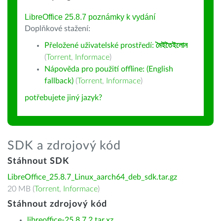
LibreOffice 25.8.7 poznámky k vydání
Doplňkové stažení:
Přeložené uživatelské prostředí:
মৈইতৈইলোন
(
Torrent
,
Informace
)
Nápověda pro použití offline: (English
fallback)
(
Torrent
,
Informace
)
potřebujete jiný jazyk?
SDK a zdrojový kód
Stáhnout SDK
LibreOffice_25.8.7_Linux_aarch64_deb_sdk.tar.gz
20 MB (
Torrent
,
Informace
)
Stáhnout zdrojový kód
libreoffice-25.8.7.2.tar.xz