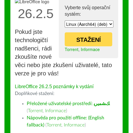
Vyberte svůj operační
26.2.5
systém:
Pokud jste
STAŽENÍ
technologičtí
nadšenci, rádi
Torrent
,
Informace
zkoušíte nové
věci nebo jste zkušení uživatelé, tato
verze je pro vás!
LibreOffice 26.2.5 poznámky k vydání
Doplňkové stažení:
Přeložené uživatelské prostředí:
ﻚﺸﻤﻳﺮﻳ
(
Torrent
,
Informace
)
Nápověda pro použití offline: (English
fallback)
(
Torrent
,
Informace
)