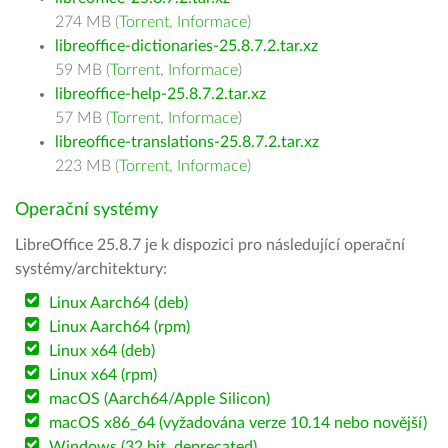
274 MB (
Torrent
,
Informace
)
libreoffice-dictionaries-25.8.7.2.tar.xz
59 MB (
Torrent
,
Informace
)
libreoffice-help-25.8.7.2.tar.xz
57 MB (
Torrent
,
Informace
)
libreoffice-translations-25.8.7.2.tar.xz
223 MB (
Torrent
,
Informace
)
Operační systémy
LibreOffice 25.8.7 je k dispozici pro následující operační
systémy/architektury:
Linux Aarch64 (deb)
Linux Aarch64 (rpm)
Linux x64 (deb)
Linux x64 (rpm)
macOS (Aarch64/Apple Silicon)
macOS x86_64 (vyžadována verze 10.14 nebo novější)
Windows (32 bit, deprecated)