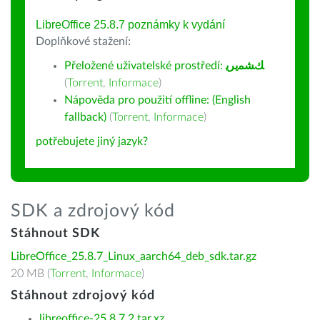
LibreOffice 25.8.7 poznámky k vydání
Doplňkové stažení:
Přeložené uživatelské prostředí:
ﻚﺸﻤﻳﺮﻳ
(
Torrent
,
Informace
)
Nápověda pro použití offline: (English
fallback)
(
Torrent
,
Informace
)
potřebujete jiný jazyk?
SDK a zdrojový kód
Stáhnout SDK
LibreOffice_25.8.7_Linux_aarch64_deb_sdk.tar.gz
20 MB (
Torrent
,
Informace
)
Stáhnout zdrojový kód
libreoffice-25.8.7.2.tar.xz