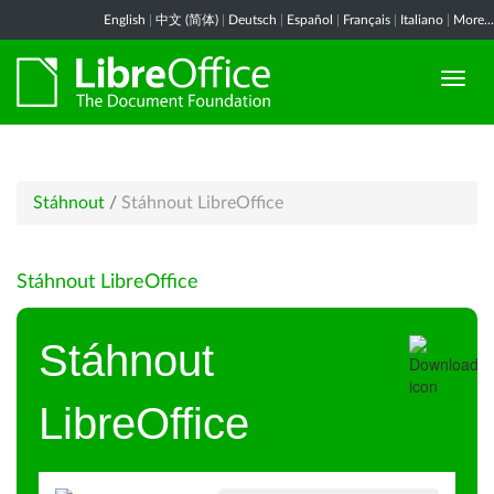
English
|
中文 (简体)
|
Deutsch
|
Español
|
Français
|
Italiano
|
More...
Stáhnout
/
Stáhnout LibreOffice
Stáhnout LibreOffice
Stáhnout
LibreOffice