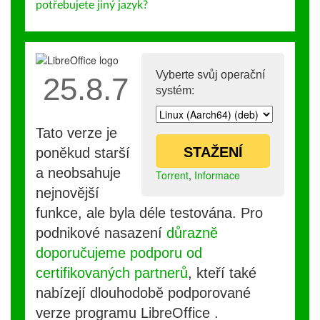
potřebujete jiný jazyk?
Vyberte svůj operační
25.8.7
systém:
Tato verze je
STAŽENÍ
poněkud starší
a neobsahuje
Torrent
,
Informace
nejnovější
funkce, ale byla déle testována. Pro
podnikové nasazení
důrazně
doporučujeme podporu od
certifikovaných partnerů
, kteří také
nabízejí dlouhodobě podporované
verze programu LibreOffice .