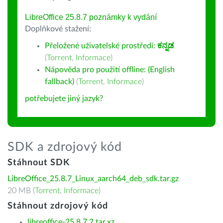
LibreOffice 25.8.7 poznámky k vydání
Doplňkové stažení:
Přeložené uživatelské prostředí:
ಕನ್ನಡ
(
Torrent
,
Informace
)
Nápověda pro použití offline: (English
fallback)
(
Torrent
,
Informace
)
potřebujete jiný jazyk?
SDK a zdrojový kód
Stáhnout SDK
LibreOffice_25.8.7_Linux_aarch64_deb_sdk.tar.gz
20 MB (
Torrent
,
Informace
)
Stáhnout zdrojový kód
libreoffice-25.8.7.2.tar.xz