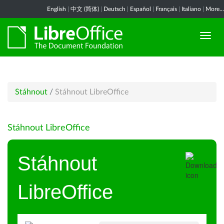
English
|
中文 (简体)
|
Deutsch
|
Español
|
Français
|
Italiano
|
More...
Stáhnout
/
Stáhnout LibreOffice
Stáhnout LibreOffice
Stáhnout
LibreOffice