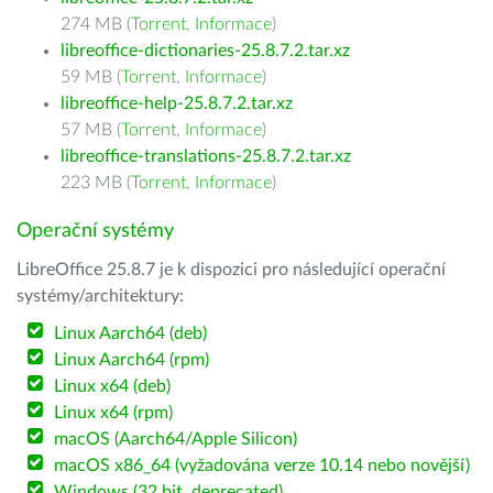
274 MB (
Torrent
,
Informace
)
libreoffice-dictionaries-25.8.7.2.tar.xz
59 MB (
Torrent
,
Informace
)
libreoffice-help-25.8.7.2.tar.xz
57 MB (
Torrent
,
Informace
)
libreoffice-translations-25.8.7.2.tar.xz
223 MB (
Torrent
,
Informace
)
Operační systémy
LibreOffice 25.8.7 je k dispozici pro následující operační
systémy/architektury:
Linux Aarch64 (deb)
Linux Aarch64 (rpm)
Linux x64 (deb)
Linux x64 (rpm)
macOS (Aarch64/Apple Silicon)
macOS x86_64 (vyžadována verze 10.14 nebo novější)
Windows (32 bit, deprecated)