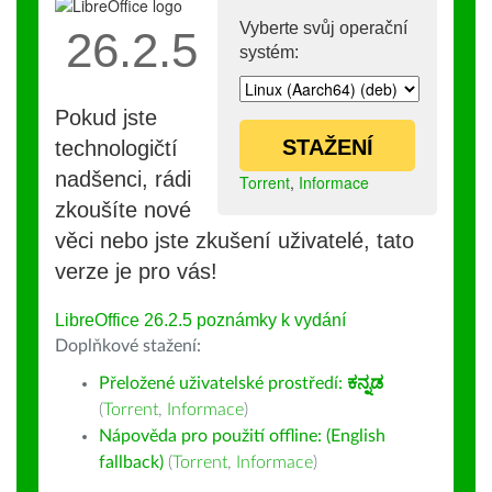
Vyberte svůj operační
26.2.5
systém:
Pokud jste
STAŽENÍ
technologičtí
nadšenci, rádi
Torrent
,
Informace
zkoušíte nové
věci nebo jste zkušení uživatelé, tato
verze je pro vás!
LibreOffice 26.2.5 poznámky k vydání
Doplňkové stažení:
Přeložené uživatelské prostředí:
ಕನ್ನಡ
(
Torrent
,
Informace
)
Nápověda pro použití offline: (English
fallback)
(
Torrent
,
Informace
)