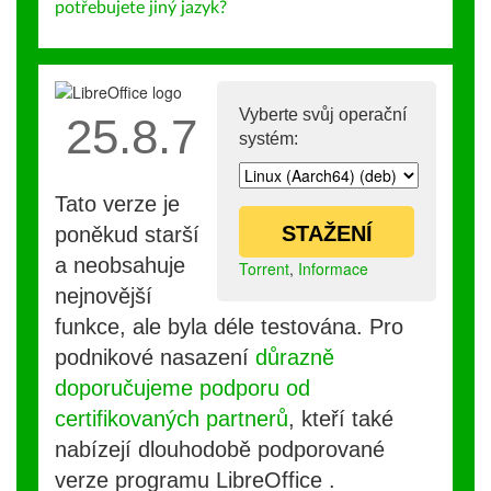
potřebujete jiný jazyk?
Vyberte svůj operační
25.8.7
systém:
Tato verze je
STAŽENÍ
poněkud starší
a neobsahuje
Torrent
,
Informace
nejnovější
funkce, ale byla déle testována. Pro
podnikové nasazení
důrazně
doporučujeme podporu od
certifikovaných partnerů
, kteří také
nabízejí dlouhodobě podporované
verze programu LibreOffice .