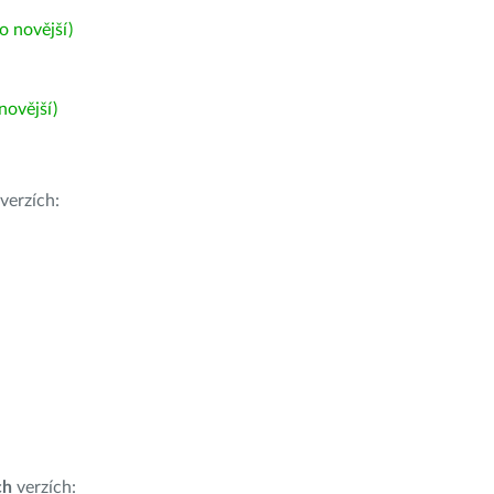
 novější)
ovější)
verzích:
ch
verzích: