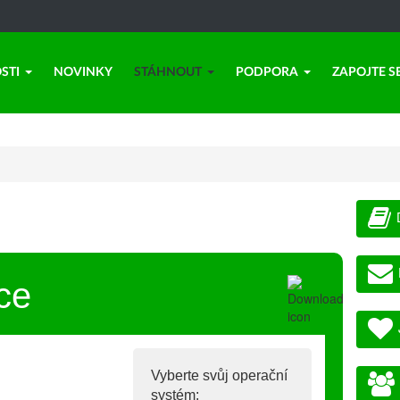
STI
NOVINKY
STÁHNOUT
PODPORA
ZAPOJTE S
ce
Vyberte svůj operační
systém: