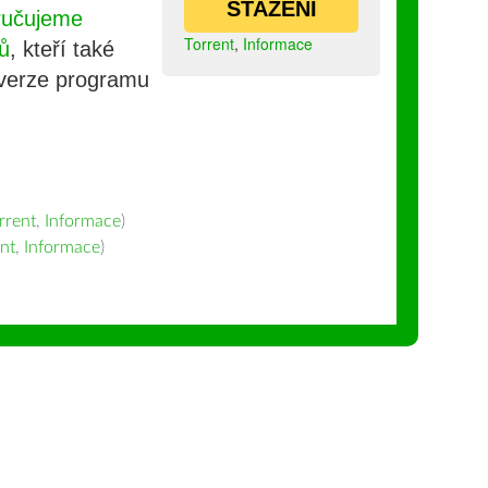
STAŽENÍ
ručujeme
Torrent
,
Informace
ů
, kteří také
 verze programu
rrent
,
Informace
)
nt
,
Informace
)