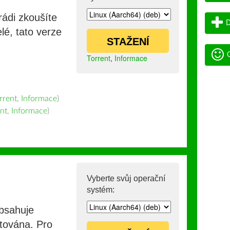
rádi zkoušíte
D
lé, tato verze
STAŽENÍ
G
Torrent
,
Informace
rrent
,
Informace
)
nt
,
Informace
)
Vyberte svůj operační
systém:
obsahuje
stována. Pro