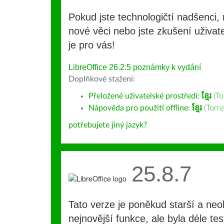
Pokud jste technologičtí nadšenci, 
nové věci nebo jste zkušení uživate
je pro vás!
LibreOffice 26.2.5 poznámky k vydání
Doplňkové stažení:
Přeložené uživatelské prostředí:
ខ្មែរ
(
To
Nápověda pro použití offline:
ខ្មែរ
(
Torre
potřebujete jiný jazyk?
25.8.7
Tato verze je poněkud starší a ne
nejnovější funkce, ale byla déle te