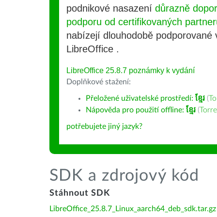
podnikové nasazení
důrazně dopo
podporu od certifikovaných partner
nabízejí dlouhodobě podporované
LibreOffice .
LibreOffice 25.8.7 poznámky k vydání
Doplňkové stažení:
Přeložené uživatelské prostředí:
ខ្មែរ
(
To
Nápověda pro použití offline:
ខ្មែរ
(
Torre
potřebujete jiný jazyk?
SDK a zdrojový kód
Stáhnout SDK
LibreOffice_25.8.7_Linux_aarch64_deb_sdk.tar.gz