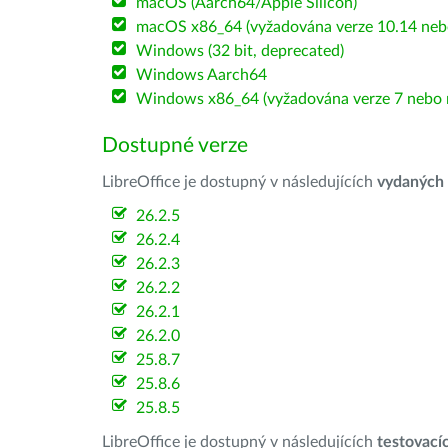
macOS (Aarch64/Apple Silicon)
macOS x86_64 (vyžadována verze 10.14 nebo
Windows (32 bit, deprecated)
Windows Aarch64
Windows x86_64 (vyžadována verze 7 nebo n
Dostupné verze
LibreOffice je dostupný v následujících
vydaných
26.2.5
26.2.4
26.2.3
26.2.2
26.2.1
26.2.0
25.8.7
25.8.6
25.8.5
LibreOffice je dostupný v následujících
testovací