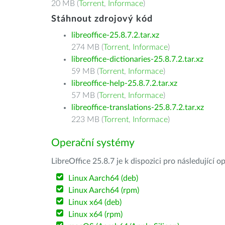
20 MB (
Torrent
,
Informace
)
Stáhnout zdrojový kód
libreoffice-25.8.7.2.tar.xz
274 MB (
Torrent
,
Informace
)
libreoffice-dictionaries-25.8.7.2.tar.xz
59 MB (
Torrent
,
Informace
)
libreoffice-help-25.8.7.2.tar.xz
57 MB (
Torrent
,
Informace
)
libreoffice-translations-25.8.7.2.tar.xz
223 MB (
Torrent
,
Informace
)
Operační systémy
LibreOffice 25.8.7 je k dispozici pro následující 
Linux Aarch64 (deb)
Linux Aarch64 (rpm)
Linux x64 (deb)
Linux x64 (rpm)