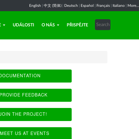
English
|
中文 (简体)
|
Deutsch
|
Español
|
Français
|
Italiano
|
More...
E
UDÁLOSTI
O NÁS
PŘISPĚJTE
DOCUMENTATION
PROVIDE FEEDBACK
JOIN THE PROJECT!
MEET US AT EVENTS