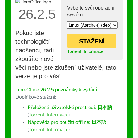
Vyberte svůj operační
26.2.5
systém:
Pokud jste
STAŽENÍ
technologičtí
nadšenci, rádi
Torrent
,
Informace
zkoušíte nové
věci nebo jste zkušení uživatelé, tato
verze je pro vás!
LibreOffice 26.2.5 poznámky k vydání
Doplňkové stažení:
Přeložené uživatelské prostředí:
日本語
(
Torrent
,
Informace
)
Nápověda pro použití offline:
日本語
(
Torrent
,
Informace
)