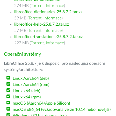
274 MB (
Torrent
,
Informace
)
libreoffice-dictionaries-25.8.7.2.tar.xz
59 MB (
Torrent
,
Informace
)
libreoffice-help-25.8.7.2.tar.xz
57 MB (
Torrent
,
Informace
)
libreoffice-translations-25.8.7.2.tar.xz
223 MB (
Torrent
,
Informace
)
Operační systémy
LibreOffice 25.8.7 je k dispozici pro následující operační
systémy/architektury:
Linux Aarch64 (deb)
Linux Aarch64 (rpm)
Linux x64 (deb)
Linux x64 (rpm)
macOS (Aarch64/Apple Silicon)
macOS x86_64 (vyžadována verze 10.14 nebo novější)
Windows (32 bit, deprecated)