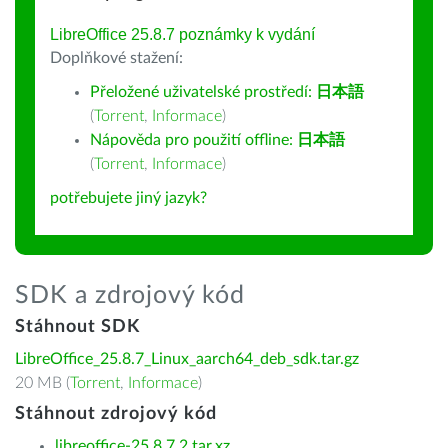
LibreOffice 25.8.7 poznámky k vydání
Doplňkové stažení:
Přeložené uživatelské prostředí:
日本語
(
Torrent
,
Informace
)
Nápověda pro použití offline:
日本語
(
Torrent
,
Informace
)
potřebujete jiný jazyk?
SDK a zdrojový kód
Stáhnout SDK
LibreOffice_25.8.7_Linux_aarch64_deb_sdk.tar.gz
20 MB (
Torrent
,
Informace
)
Stáhnout zdrojový kód
libreoffice-25.8.7.2.tar.xz