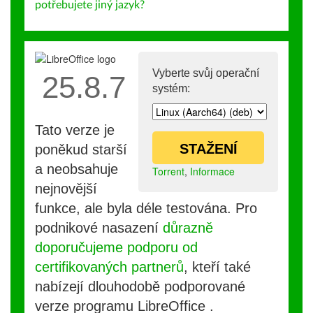
potřebujete jiný jazyk?
Vyberte svůj operační
25.8.7
systém:
Tato verze je
STAŽENÍ
poněkud starší
a neobsahuje
Torrent
,
Informace
nejnovější
funkce, ale byla déle testována. Pro
podnikové nasazení
důrazně
doporučujeme podporu od
certifikovaných partnerů
, kteří také
nabízejí dlouhodobě podporované
verze programu LibreOffice .