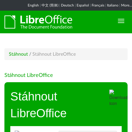
English
|
中文 (简体)
|
Deutsch
|
Español
|
Français
|
Italiano
|
More...
Stáhnout
/
Stáhnout LibreOffice
Stáhnout LibreOffice
Stáhnout
LibreOffice