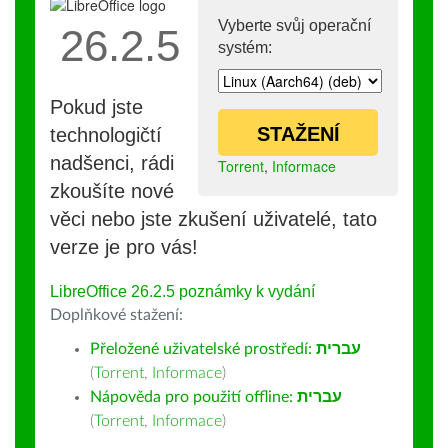
Vyberte svůj operační
26.2.5
systém:
Pokud jste
STAŽENÍ
technologičtí
nadšenci, rádi
Torrent
,
Informace
zkoušíte nové
věci nebo jste zkušení uživatelé, tato
verze je pro vás!
LibreOffice 26.2.5 poznámky k vydání
Doplňkové stažení:
Přeložené uživatelské prostředí:
עברית
(
Torrent
,
Informace
)
Nápověda pro použití offline:
עברית
(
Torrent
,
Informace
)