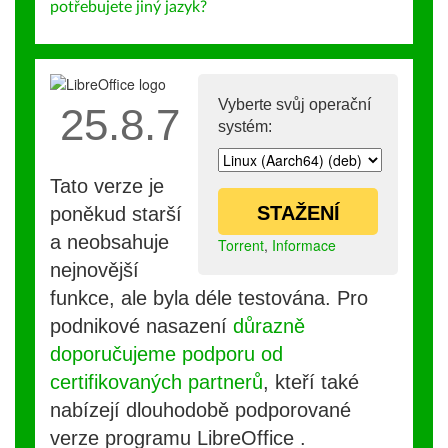
potřebujete jiný jazyk?
Vyberte svůj operační
25.8.7
systém:
Tato verze je
STAŽENÍ
poněkud starší
a neobsahuje
Torrent
,
Informace
nejnovější
funkce, ale byla déle testována. Pro
podnikové nasazení
důrazně
doporučujeme podporu od
certifikovaných partnerů
, kteří také
nabízejí dlouhodobě podporované
verze programu LibreOffice .