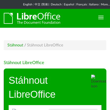
English
|
中文 (简体)
|
Deutsch
|
Español
|
Français
|
Italiano
|
More...
Stáhnout
/
Stáhnout LibreOffice
Stáhnout LibreOffice
Stáhnout
LibreOffice