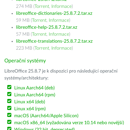
274 MB (
Torrent
,
Informace
)
libreoffice-dictionaries-25.8.7.2.tar.xz
59 MB (
Torrent
,
Informace
)
libreoffice-help-25.8.7.2.tar.xz
57 MB (
Torrent
,
Informace
)
libreoffice-translations-25.8.7.2.tar.xz
223 MB (
Torrent
,
Informace
)
Operační systémy
LibreOffice 25.8.7 je k dispozici pro následující operační
systémy/architektury:
Linux Aarch64 (deb)
Linux Aarch64 (rpm)
Linux x64 (deb)
Linux x64 (rpm)
macOS (Aarch64/Apple Silicon)
macOS x86_64 (vyžadována verze 10.14 nebo novější)
Windows (32 bit, deprecated)