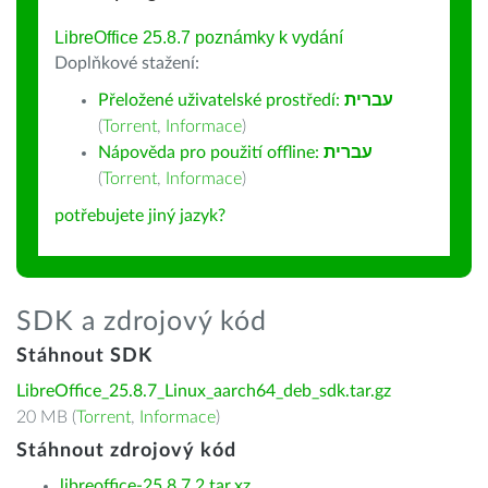
LibreOffice 25.8.7 poznámky k vydání
Doplňkové stažení:
Přeložené uživatelské prostředí:
עברית
(
Torrent
,
Informace
)
Nápověda pro použití offline:
עברית
(
Torrent
,
Informace
)
potřebujete jiný jazyk?
SDK a zdrojový kód
Stáhnout SDK
LibreOffice_25.8.7_Linux_aarch64_deb_sdk.tar.gz
20 MB (
Torrent
,
Informace
)
Stáhnout zdrojový kód
libreoffice-25.8.7.2.tar.xz