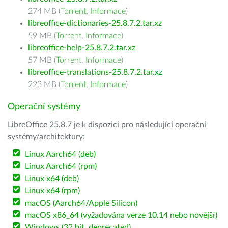
274 MB (
Torrent
,
Informace
)
libreoffice-dictionaries-25.8.7.2.tar.xz
59 MB (
Torrent
,
Informace
)
libreoffice-help-25.8.7.2.tar.xz
57 MB (
Torrent
,
Informace
)
libreoffice-translations-25.8.7.2.tar.xz
223 MB (
Torrent
,
Informace
)
Operační systémy
LibreOffice 25.8.7 je k dispozici pro následující operační
systémy/architektury:
Linux Aarch64 (deb)
Linux Aarch64 (rpm)
Linux x64 (deb)
Linux x64 (rpm)
macOS (Aarch64/Apple Silicon)
macOS x86_64 (vyžadována verze 10.14 nebo novější)
Windows (32 bit, deprecated)