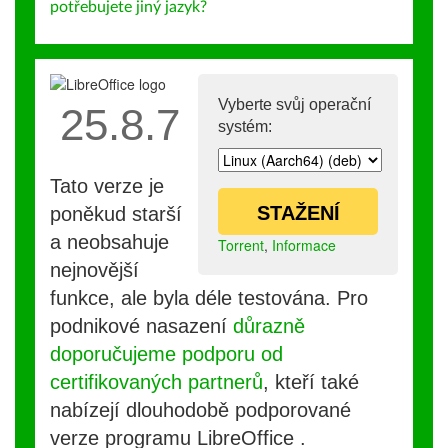
potřebujete jiný jazyk?
Vyberte svůj operační
25.8.7
systém:
Tato verze je
STAŽENÍ
poněkud starší
a neobsahuje
Torrent
,
Informace
nejnovější
funkce, ale byla déle testována. Pro
podnikové nasazení
důrazně
doporučujeme podporu od
certifikovaných partnerů
, kteří také
nabízejí dlouhodobě podporované
verze programu LibreOffice .