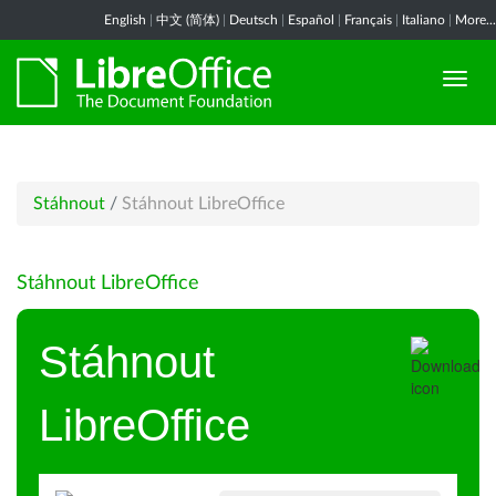
English
|
中文 (简体)
|
Deutsch
|
Español
|
Français
|
Italiano
|
More...
Stáhnout
/
Stáhnout LibreOffice
Stáhnout LibreOffice
Stáhnout
LibreOffice