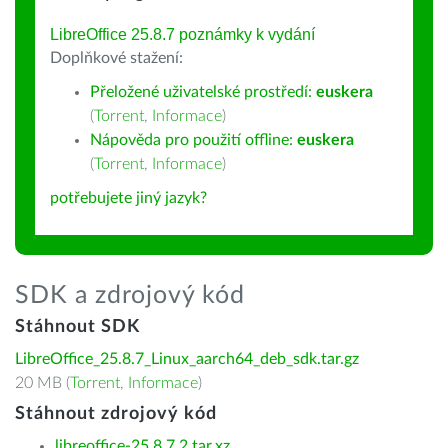
LibreOffice 25.8.7 poznámky k vydání
Doplňkové stažení:
Přeložené uživatelské prostředí:
euskera
(
Torrent
,
Informace
)
Nápověda pro použití offline:
euskera
(
Torrent
,
Informace
)
potřebujete jiný jazyk?
SDK a zdrojový kód
Stáhnout SDK
LibreOffice_25.8.7_Linux_aarch64_deb_sdk.tar.gz
20 MB (
Torrent
,
Informace
)
Stáhnout zdrojový kód
libreoffice-25.8.7.2.tar.xz