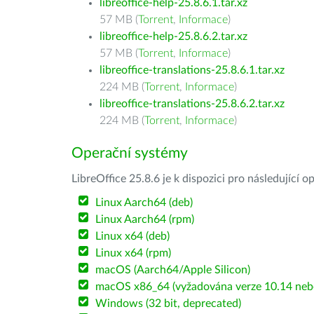
libreoffice-help-25.8.6.1.tar.xz
57 MB (
Torrent
,
Informace
)
libreoffice-help-25.8.6.2.tar.xz
57 MB (
Torrent
,
Informace
)
libreoffice-translations-25.8.6.1.tar.xz
224 MB (
Torrent
,
Informace
)
libreoffice-translations-25.8.6.2.tar.xz
224 MB (
Torrent
,
Informace
)
Operační systémy
LibreOffice 25.8.6 je k dispozici pro následující 
Linux Aarch64 (deb)
Linux Aarch64 (rpm)
Linux x64 (deb)
Linux x64 (rpm)
macOS (Aarch64/Apple Silicon)
macOS x86_64 (vyžadována verze 10.14 nebo
Windows (32 bit, deprecated)