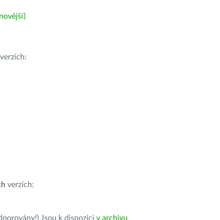
ovější)
verzích:
ch
verzích:
dporovány!) Jsou k dispozici
v archivu