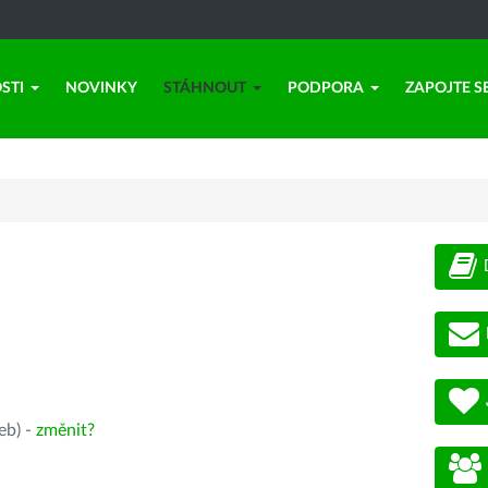
STI
NOVINKY
STÁHNOUT
PODPORA
ZAPOJTE S
eb) -
změnit?