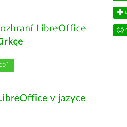
D
rozhraní LibreOffice
G
ürkçe
EDÍ
ibreOffice v jazyce