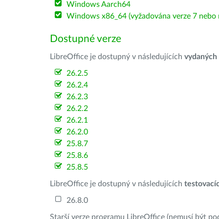
Windows Aarch64
Windows x86_64 (vyžadována verze 7 nebo n
Dostupné verze
LibreOffice je dostupný v následujících
vydaných
26.2.5
26.2.4
26.2.3
26.2.2
26.2.1
26.2.0
25.8.7
25.8.6
25.8.5
LibreOffice je dostupný v následujících
testovací
26.8.0
Starší verze programu LibreOffice (nemusí být po