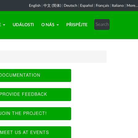
English
|
中文 (简体)
|
Deutsch
|
Español
|
Français
|
Italiano
|
More...
E
UDÁLOSTI
O NÁS
PŘISPĚJTE
DOCUMENTATION
PROVIDE FEEDBACK
JOIN THE PROJECT!
MEET US AT EVENTS