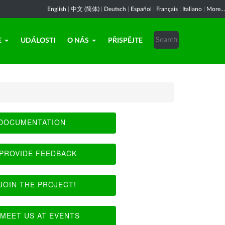
English
|
中文 (简体)
|
Deutsch
|
Español
|
Français
|
Italiano
|
More...
E
UDÁLOSTI
O NÁS
PŘISPĚJTE
DOCUMENTATION
PROVIDE FEEDBACK
JOIN THE PROJECT!
MEET US AT EVENTS