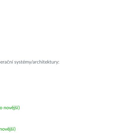
operační systémy/architektury:
 novější)
ovější)