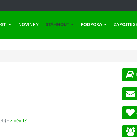
STI
NOVINKY
STÁHNOUT
PODPORA
ZAPOJTE S
eb) -
změnit?