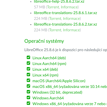
libreoffice-help-25.8.6.2.tar.xz
57 MB (
Torrent
,
Informace
)
libreoffice-translations-25.8.6.1.tar.xz
224 MB (
Torrent
,
Informace
)
libreoffice-translations-25.8.6.2.tar.xz
224 MB (
Torrent
,
Informace
)
Operační systémy
LibreOffice 25.8.6 je k dispozici pro následující 
Linux Aarch64 (deb)
Linux Aarch64 (rpm)
Linux x64 (deb)
Linux x64 (rpm)
macOS (Aarch64/Apple Silicon)
macOS x86_64 (vyžadována verze 10.14 nebo
Windows (32 bit, deprecated)
Windows Aarch64
Windows x86_64 (vyžadována verze 7 nebo n