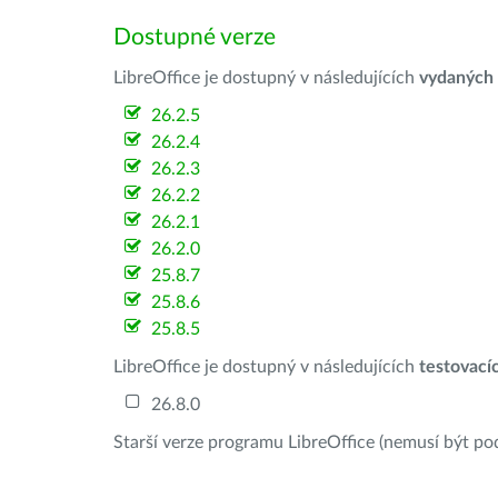
Dostupné verze
LibreOffice je dostupný v následujících
vydaných
26.2.5
26.2.4
26.2.3
26.2.2
26.2.1
26.2.0
25.8.7
25.8.6
25.8.5
LibreOffice je dostupný v následujících
testovací
26.8.0
Starší verze programu LibreOffice (nemusí být po