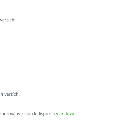
verzích:
ch
verzích:
dporovány!) Jsou k dispozici
v archivu