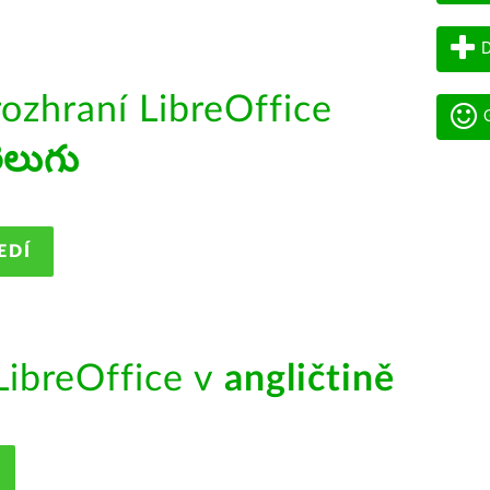
D
rozhraní LibreOffice
G
ెలుగు
EDÍ
ibreOffice v
angličtině