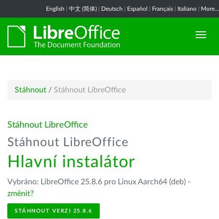
English
|
中文 (简体)
|
Deutsch
|
Español
|
Français
|
Italiano
|
More...
Stáhnout
/
Stáhnout LibreOffice
Stáhnout LibreOffice
Stáhnout LibreOffice
Hlavní instalátor
Vybráno: LibreOffice 25.8.6 pro Linux Aarch64 (deb) -
změnit?
STÁHNOUT VERZI 25.8.6