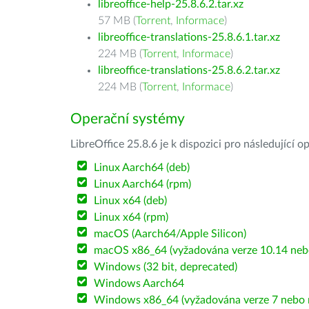
libreoffice-help-25.8.6.2.tar.xz
57 MB (
Torrent
,
Informace
)
libreoffice-translations-25.8.6.1.tar.xz
224 MB (
Torrent
,
Informace
)
libreoffice-translations-25.8.6.2.tar.xz
224 MB (
Torrent
,
Informace
)
Operační systémy
LibreOffice 25.8.6 je k dispozici pro následující 
Linux Aarch64 (deb)
Linux Aarch64 (rpm)
Linux x64 (deb)
Linux x64 (rpm)
macOS (Aarch64/Apple Silicon)
macOS x86_64 (vyžadována verze 10.14 nebo
Windows (32 bit, deprecated)
Windows Aarch64
Windows x86_64 (vyžadována verze 7 nebo n