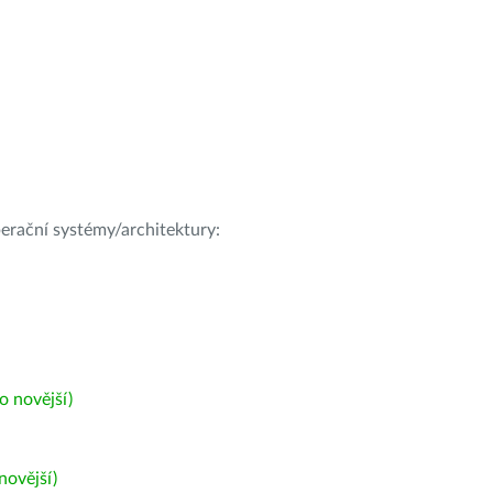
operační systémy/architektury:
 novější)
ovější)