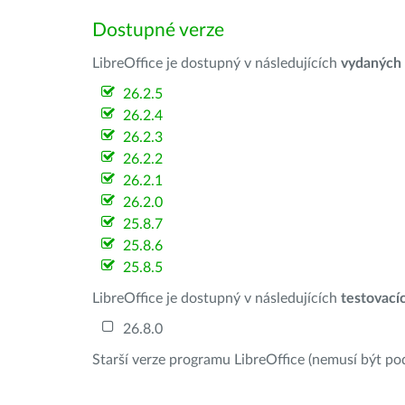
Dostupné verze
LibreOffice je dostupný v následujících
vydaných
26.2.5
26.2.4
26.2.3
26.2.2
26.2.1
26.2.0
25.8.7
25.8.6
25.8.5
LibreOffice je dostupný v následujících
testovací
26.8.0
Starší verze programu LibreOffice (nemusí být po