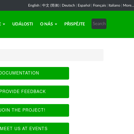
English
|
中文 (简体)
|
Deutsch
|
Español
|
Français
|
Italiano
|
More...
E
UDÁLOSTI
O NÁS
PŘISPĚJTE
DOCUMENTATION
PROVIDE FEEDBACK
JOIN THE PROJECT!
MEET US AT EVENTS