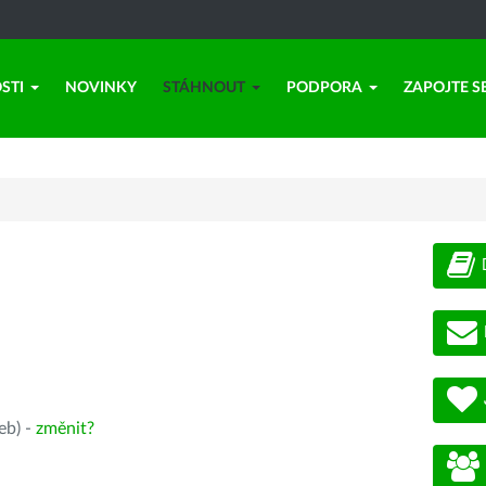
STI
NOVINKY
STÁHNOUT
PODPORA
ZAPOJTE S
eb) -
změnit?