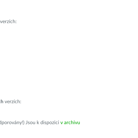
verzích:
ch
verzích:
dporovány!) Jsou k dispozici
v archivu