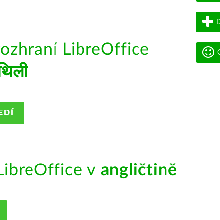
D
rozhraní LibreOffice
G
ैथिली
EDÍ
ibreOffice v
angličtině