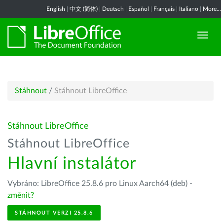
English
|
中文 (简体)
|
Deutsch
|
Español
|
Français
|
Italiano
|
More...
Stáhnout
/
Stáhnout LibreOffice
Stáhnout LibreOffice
Stáhnout LibreOffice
Hlavní instalátor
Vybráno: LibreOffice 25.8.6 pro Linux Aarch64 (deb) -
změnit?
STÁHNOUT VERZI 25.8.6