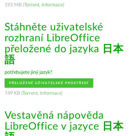
193 MB (
Torrent
,
Informace
)
Stáhněte uživatelské
rozhraní LibreOffice
přeložené do jazyka
日本
語
potřebujete jiný jazyk?
PŘELOŽENÉ UŽIVATELSKÉ PROSTŘEDÍ
749 KB (
Torrent
,
Informace
)
Vestavěná nápověda
LibreOffice v jazyce
日本