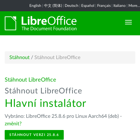
English
|
中文 (简体)
|
Deutsch
|
Español
|
Français
|
Italiano
|
More...
Stáhnout
/
Stáhnout LibreOffice
Stáhnout LibreOffice
Stáhnout LibreOffice
Hlavní instalátor
Vybráno: LibreOffice 25.8.6 pro Linux Aarch64 (deb) -
změnit?
STÁHNOUT VERZI 25.8.6