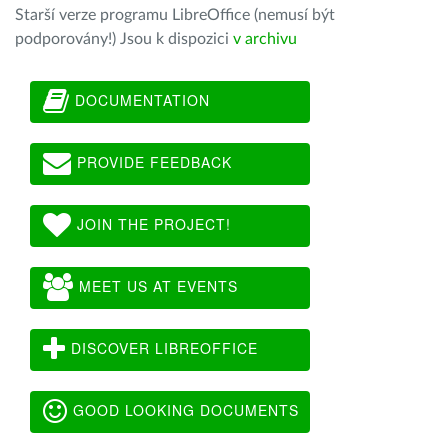
Starší verze programu LibreOffice (nemusí být
podporovány!) Jsou k dispozici
v archivu
DOCUMENTATION
PROVIDE FEEDBACK
JOIN THE PROJECT!
MEET US AT EVENTS
DISCOVER LIBREOFFICE
GOOD LOOKING DOCUMENTS