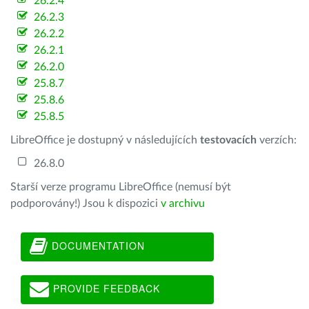
26.2.4
26.2.3
26.2.2
26.2.1
26.2.0
25.8.7
25.8.6
25.8.5
LibreOffice je dostupný v následujících
testovacích
verzích:
26.8.0
Starší verze programu LibreOffice (nemusí být
podporovány!) Jsou k dispozici
v archivu
DOCUMENTATION
PROVIDE FEEDBACK