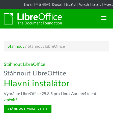
English
|
中文 (简体)
|
Deutsch
|
Español
|
Français
|
Italiano
|
More...
Stáhnout
/
Stáhnout LibreOffice
Stáhnout LibreOffice
Stáhnout LibreOffice
Hlavní instalátor
Vybráno: LibreOffice 25.8.5 pro Linux Aarch64 (deb) -
změnit?
STÁHNOUT VERZI 25.8.5