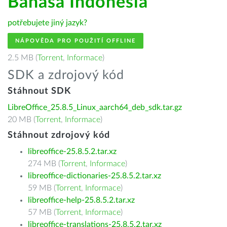
Bahasa Indonesia
potřebujete jiný jazyk?
NÁPOVĚDA PRO POUŽITÍ OFFLINE
2.5 MB (
Torrent
,
Informace
)
SDK a zdrojový kód
Stáhnout SDK
LibreOffice_25.8.5_Linux_aarch64_deb_sdk.tar.gz
20 MB (
Torrent
,
Informace
)
Stáhnout zdrojový kód
libreoffice-25.8.5.2.tar.xz
274 MB (
Torrent
,
Informace
)
libreoffice-dictionaries-25.8.5.2.tar.xz
59 MB (
Torrent
,
Informace
)
libreoffice-help-25.8.5.2.tar.xz
57 MB (
Torrent
,
Informace
)
libreoffice-translations-25.8.5.2.tar.xz