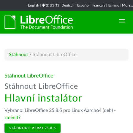
English
|
中文 (简体)
|
Deutsch
|
Español
|
Français
|
Italiano
|
More...
Stáhnout
/
Stáhnout LibreOffice
Stáhnout LibreOffice
Stáhnout LibreOffice
Hlavní instalátor
Vybráno: LibreOffice 25.8.5 pro Linux Aarch64 (deb) -
změnit?
STÁHNOUT VERZI 25.8.5