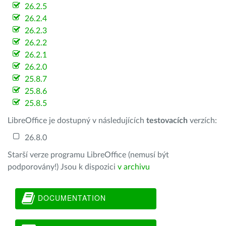
26.2.5
26.2.4
26.2.3
26.2.2
26.2.1
26.2.0
25.8.7
25.8.6
25.8.5
LibreOffice je dostupný v následujících
testovacích
verzích:
26.8.0
Starší verze programu LibreOffice (nemusí být
podporovány!) Jsou k dispozici
v archivu
DOCUMENTATION