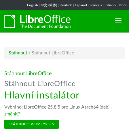
English
|
中文 (简体)
|
Deutsch
|
Español
|
Français
|
Italiano
|
More...
Stáhnout
/
Stáhnout LibreOffice
Stáhnout LibreOffice
Stáhnout LibreOffice
Hlavní instalátor
Vybráno: LibreOffice 25.8.5 pro Linux Aarch64 (deb) -
změnit?
STÁHNOUT VERZI 25.8.5