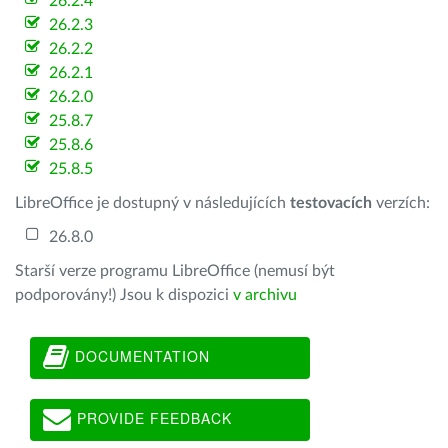
26.2.4
26.2.3
26.2.2
26.2.1
26.2.0
25.8.7
25.8.6
25.8.5
LibreOffice je dostupný v následujících
testovacích
verzích:
26.8.0
Starší verze programu LibreOffice (nemusí být
podporovány!) Jsou k dispozici
v archivu
DOCUMENTATION
PROVIDE FEEDBACK