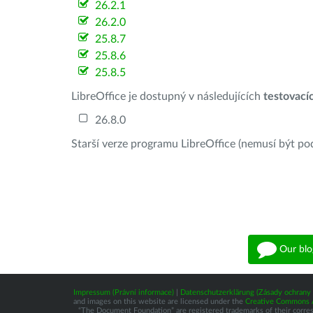
26.2.1
26.2.0
25.8.7
25.8.6
25.8.5
LibreOffice je dostupný v následujících
testovací
26.8.0
Starší verze programu LibreOffice (nemusí být po
Our blo
Impressum (Právní informace)
|
Datenschutzerklärung (Zásady ochrany 
and images on this website are licensed under the
Creative Commons At
“The Document Foundation” are registered trademarks of their correspo