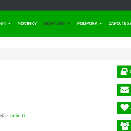
STI
NOVINKY
STÁHNOUT
PODPORA
ZAPOJTE S
eb) -
změnit?