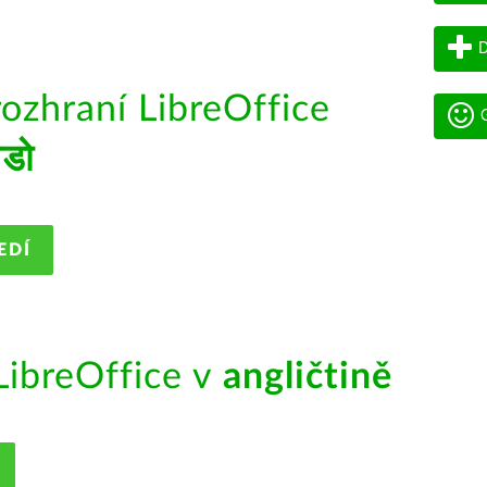
D
rozhraní LibreOffice
G
ोडो
EDÍ
ibreOffice v
angličtině