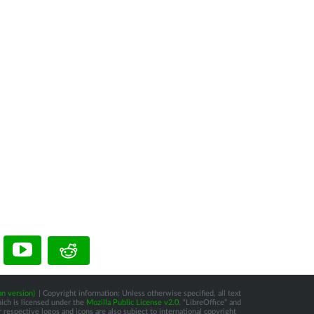
n version)
| Copyright information: Unless otherwise specified, all text
hich is licensed under the
Mozilla Public License v2.0
. “LibreOffice” and
respective logos and icons are also subject to international copyright