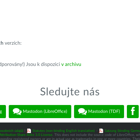
ch
verzích:
dporovány!) Jsou k dispozici
v archivu
Sledujte nás
g
Mastodon (LibreOffice)
Mastodon (TDF)
osobních údajů)
|
Statutes (non-binding English translation)
-
Satzung (binding Germa
tribution-Share Alike 3.0 License
. This does not include the source code of LibreOffice, w
nding registered owners or are in actual use as trademarks in one or more countries. Their 