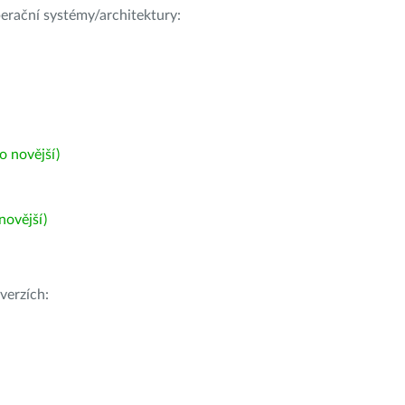
operační systémy/architektury:
 novější)
ovější)
verzích: