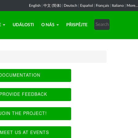
English
|
中文 (简体)
|
Deutsch
|
Español
|
Français
|
Italiano
|
More...
E
UDÁLOSTI
O NÁS
PŘISPĚJTE
DOCUMENTATION
PROVIDE FEEDBACK
JOIN THE PROJECT!
MEET US AT EVENTS