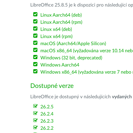
LibreOffice 25.8.5 je k dispozici pro následující 
Linux Aarch64 (deb)
Linux Aarch64 (rpm)
Linux x64 (deb)
Linux x64 (rpm)
macOS (Aarch64/Apple Silicon)
macOS x86_64 (vyžadována verze 10.14 nebo
Windows (32 bit, deprecated)
Windows Aarch64
Windows x86_64 (vyžadována verze 7 nebo n
Dostupné verze
LibreOffice je dostupný v následujících
vydaných
26.2.5
26.2.4
26.2.3
26.2.2