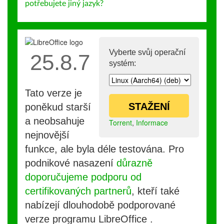
potřebujete jiný jazyk?
Vyberte svůj operační
25.8.7
systém:
Tato verze je
STAŽENÍ
poněkud starší
a neobsahuje
Torrent
,
Informace
nejnovější
funkce, ale byla déle testována. Pro
podnikové nasazení
důrazně
doporučujeme podporu od
certifikovaných partnerů
, kteří také
nabízejí dlouhodobě podporované
verze programu LibreOffice .