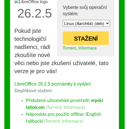
Vyberte svůj operační
26.2.5
systém:
Pokud jste
STAŽENÍ
technologičtí
nadšenci, rádi
Torrent
,
Informace
zkoušíte nové
věci nebo jste zkušení uživatelé, tato
verze je pro vás!
LibreOffice 26.2.5 poznámky k vydání
Doplňkové stažení:
Přeložené uživatelské prostředí:
srpski
latinicom
(
Torrent
,
Informace
)
Nápověda pro použití offline: (English
fallback)
(
Torrent
,
Informace
)