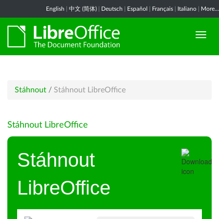
English
|
中文 (简体)
|
Deutsch
|
Español
|
Français
|
Italiano
|
More...
Stáhnout
/
Stáhnout LibreOffice
Stáhnout LibreOffice
Stáhnout
LibreOffice