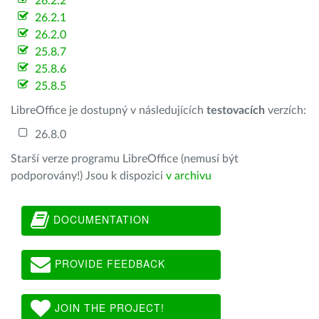
26.2.2
26.2.1
26.2.0
25.8.7
25.8.6
25.8.5
LibreOffice je dostupný v následujících
testovacích
verzích:
26.8.0
Starší verze programu LibreOffice (nemusí být
podporovány!) Jsou k dispozici
v archivu
DOCUMENTATION
PROVIDE FEEDBACK
JOIN THE PROJECT!