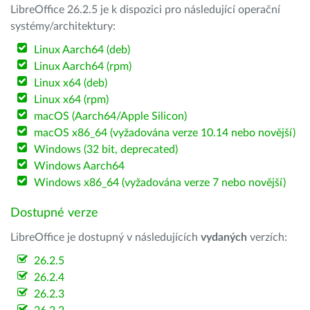
LibreOffice 26.2.5 je k dispozici pro následující operační
systémy/architektury:
Linux Aarch64 (deb)
Linux Aarch64 (rpm)
Linux x64 (deb)
Linux x64 (rpm)
macOS (Aarch64/Apple Silicon)
macOS x86_64 (vyžadována verze 10.14 nebo novější)
Windows (32 bit, deprecated)
Windows Aarch64
Windows x86_64 (vyžadována verze 7 nebo novější)
Dostupné verze
LibreOffice je dostupný v následujících
vydaných
verzích:
26.2.5
26.2.4
26.2.3