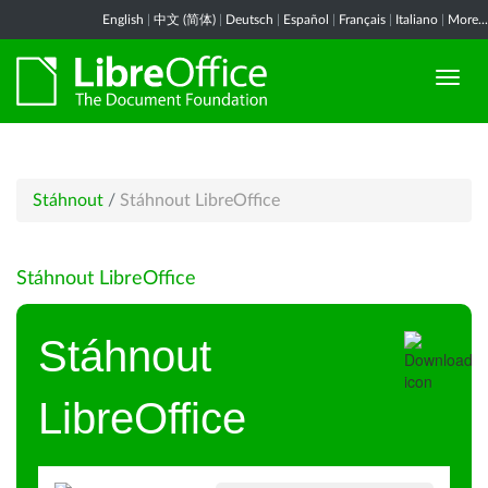
English
|
中文 (简体)
|
Deutsch
|
Español
|
Français
|
Italiano
|
More...
Stáhnout
/
Stáhnout LibreOffice
Stáhnout LibreOffice
Stáhnout
LibreOffice