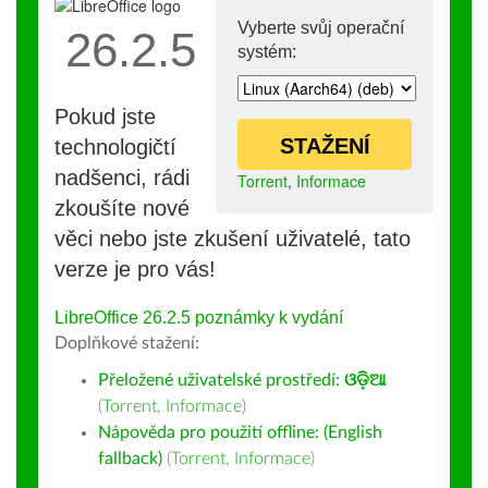
Vyberte svůj operační
26.2.5
systém:
Pokud jste
STAŽENÍ
technologičtí
nadšenci, rádi
Torrent
,
Informace
zkoušíte nové
věci nebo jste zkušení uživatelé, tato
verze je pro vás!
LibreOffice 26.2.5 poznámky k vydání
Doplňkové stažení:
Přeložené uživatelské prostředí:
ଓଡ଼ିଆ
(
Torrent
,
Informace
)
Nápověda pro použití offline: (English
fallback)
(
Torrent
,
Informace
)