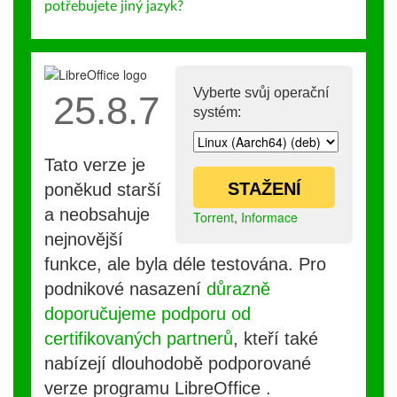
potřebujete jiný jazyk?
Vyberte svůj operační
25.8.7
systém:
Tato verze je
STAŽENÍ
poněkud starší
a neobsahuje
Torrent
,
Informace
nejnovější
funkce, ale byla déle testována. Pro
podnikové nasazení
důrazně
doporučujeme podporu od
certifikovaných partnerů
, kteří také
nabízejí dlouhodobě podporované
verze programu LibreOffice .