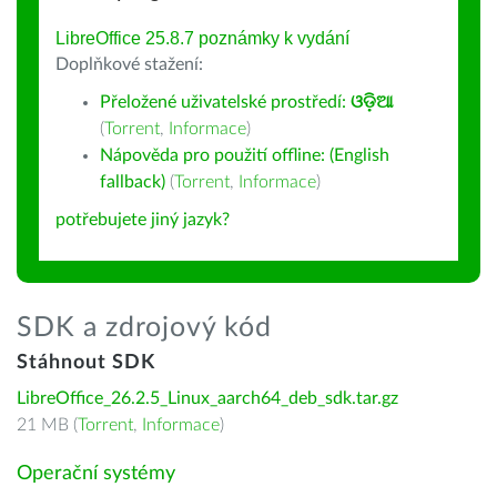
LibreOffice 25.8.7 poznámky k vydání
Doplňkové stažení:
Přeložené uživatelské prostředí:
ଓଡ଼ିଆ
(
Torrent
,
Informace
)
Nápověda pro použití offline: (English
fallback)
(
Torrent
,
Informace
)
potřebujete jiný jazyk?
SDK a zdrojový kód
Stáhnout SDK
LibreOffice_26.2.5_Linux_aarch64_deb_sdk.tar.gz
21 MB (
Torrent
,
Informace
)
Operační systémy