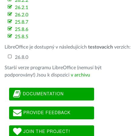
26.2.2
26.2.1
26.2.0
25.8.7
25.8.6
25.8.5
LibreOffice je dostupný v následujících
testovacích
verzích:
26.8.0
Starší verze programu LibreOffice (nemusí být
podporovány!) Jsou k dispozici
v archivu
DOCUMENTATION
PROVIDE FEEDBACK
JOIN THE PROJECT!