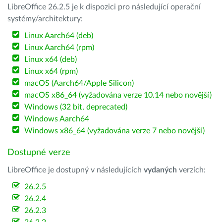
LibreOffice 26.2.5 je k dispozici pro následující operační
systémy/architektury:
Linux Aarch64 (deb)
Linux Aarch64 (rpm)
Linux x64 (deb)
Linux x64 (rpm)
macOS (Aarch64/Apple Silicon)
macOS x86_64 (vyžadována verze 10.14 nebo novější)
Windows (32 bit, deprecated)
Windows Aarch64
Windows x86_64 (vyžadována verze 7 nebo novější)
Dostupné verze
LibreOffice je dostupný v následujících
vydaných
verzích:
26.2.5
26.2.4
26.2.3