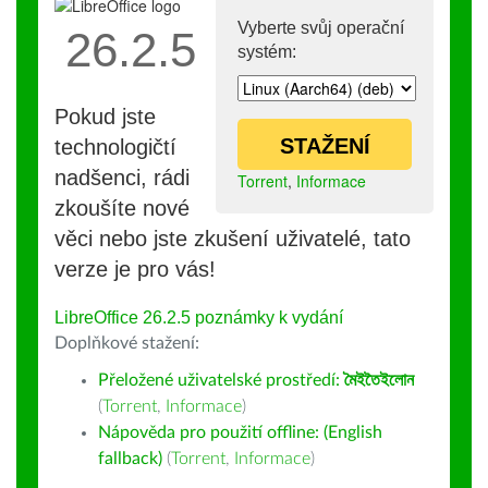
Vyberte svůj operační
26.2.5
systém:
Pokud jste
STAŽENÍ
technologičtí
nadšenci, rádi
Torrent
,
Informace
zkoušíte nové
věci nebo jste zkušení uživatelé, tato
verze je pro vás!
LibreOffice 26.2.5 poznámky k vydání
Doplňkové stažení:
Přeložené uživatelské prostředí:
মৈইতৈইলোন
(
Torrent
,
Informace
)
Nápověda pro použití offline: (English
fallback)
(
Torrent
,
Informace
)