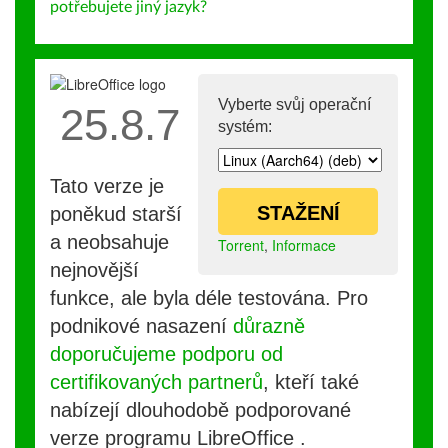
potřebujete jiný jazyk?
Vyberte svůj operační
25.8.7
systém:
Tato verze je
STAŽENÍ
poněkud starší
a neobsahuje
Torrent
,
Informace
nejnovější
funkce, ale byla déle testována. Pro
podnikové nasazení
důrazně
doporučujeme podporu od
certifikovaných partnerů
, kteří také
nabízejí dlouhodobě podporované
verze programu LibreOffice .