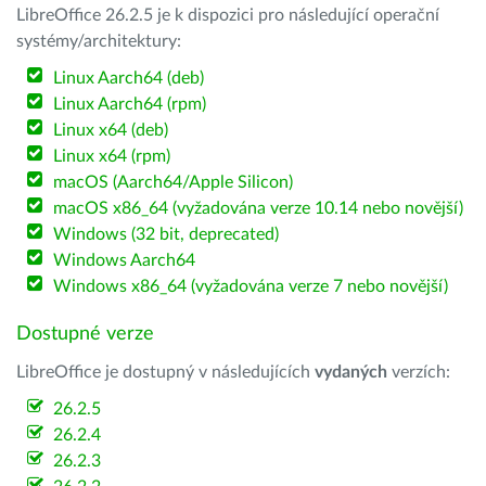
LibreOffice 26.2.5 je k dispozici pro následující operační
systémy/architektury:
Linux Aarch64 (deb)
Linux Aarch64 (rpm)
Linux x64 (deb)
Linux x64 (rpm)
macOS (Aarch64/Apple Silicon)
macOS x86_64 (vyžadována verze 10.14 nebo novější)
Windows (32 bit, deprecated)
Windows Aarch64
Windows x86_64 (vyžadována verze 7 nebo novější)
Dostupné verze
LibreOffice je dostupný v následujících
vydaných
verzích:
26.2.5
26.2.4
26.2.3