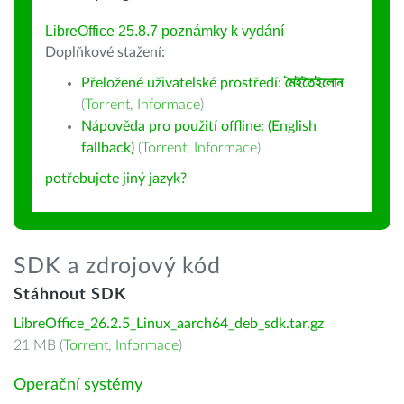
LibreOffice 25.8.7 poznámky k vydání
Doplňkové stažení:
Přeložené uživatelské prostředí:
মৈইতৈইলোন
(
Torrent
,
Informace
)
Nápověda pro použití offline: (English
fallback)
(
Torrent
,
Informace
)
potřebujete jiný jazyk?
SDK a zdrojový kód
Stáhnout SDK
LibreOffice_26.2.5_Linux_aarch64_deb_sdk.tar.gz
21 MB (
Torrent
,
Informace
)
Operační systémy