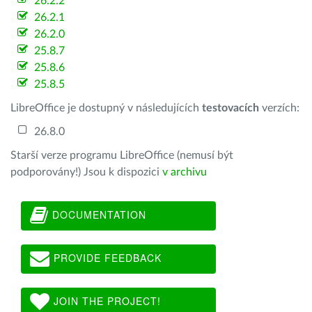
26.2.2
26.2.1
26.2.0
25.8.7
25.8.6
25.8.5
LibreOffice je dostupný v následujících
testovacích
verzích:
26.8.0
Starší verze programu LibreOffice (nemusí být
podporovány!) Jsou k dispozici
v archivu
DOCUMENTATION
PROVIDE FEEDBACK
JOIN THE PROJECT!