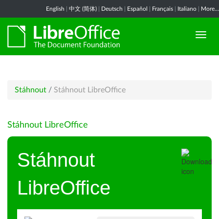
English
|
中文 (简体)
|
Deutsch
|
Español
|
Français
|
Italiano
|
More...
Stáhnout
/
Stáhnout LibreOffice
Stáhnout LibreOffice
Stáhnout
LibreOffice