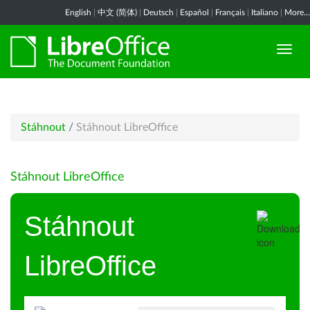
English
|
中文 (简体)
|
Deutsch
|
Español
|
Français
|
Italiano
|
More...
Stáhnout
/
Stáhnout LibreOffice
Stáhnout LibreOffice
Stáhnout
LibreOffice