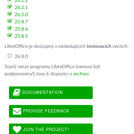
26.2.2
26.2.1
26.2.0
25.8.7
25.8.6
25.8.5
LibreOffice je dostupný v následujících
testovacích
verzích:
26.8.0
Starší verze programu LibreOffice (nemusí být
podporovány!) Jsou k dispozici
v archivu
DOCUMENTATION
PROVIDE FEEDBACK
JOIN THE PROJECT!