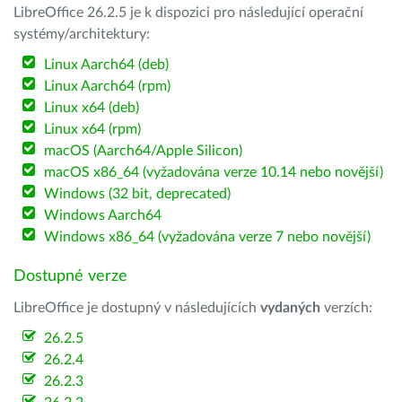
LibreOffice 26.2.5 je k dispozici pro následující operační
systémy/architektury:
Linux Aarch64 (deb)
Linux Aarch64 (rpm)
Linux x64 (deb)
Linux x64 (rpm)
macOS (Aarch64/Apple Silicon)
macOS x86_64 (vyžadována verze 10.14 nebo novější)
Windows (32 bit, deprecated)
Windows Aarch64
Windows x86_64 (vyžadována verze 7 nebo novější)
Dostupné verze
LibreOffice je dostupný v následujících
vydaných
verzích:
26.2.5
26.2.4
26.2.3