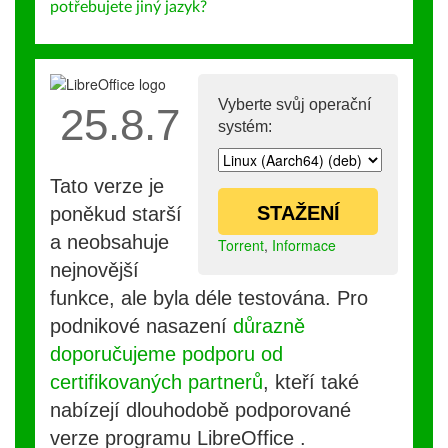
potřebujete jiný jazyk?
Vyberte svůj operační
25.8.7
systém:
Tato verze je
STAŽENÍ
poněkud starší
a neobsahuje
Torrent
,
Informace
nejnovější
funkce, ale byla déle testována. Pro
podnikové nasazení
důrazně
doporučujeme podporu od
certifikovaných partnerů
, kteří také
nabízejí dlouhodobě podporované
verze programu LibreOffice .