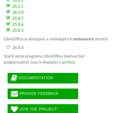
26.2.2
26.2.1
26.2.0
25.8.7
25.8.6
25.8.5
LibreOffice je dostupný v následujících
testovacích
verzích:
26.8.0
Starší verze programu LibreOffice (nemusí být
podporovány!) Jsou k dispozici
v archivu
DOCUMENTATION
PROVIDE FEEDBACK
JOIN THE PROJECT!