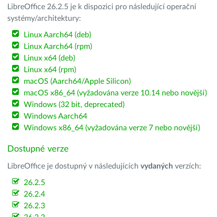
LibreOffice 26.2.5 je k dispozici pro následující operační
systémy/architektury:
Linux Aarch64 (deb)
Linux Aarch64 (rpm)
Linux x64 (deb)
Linux x64 (rpm)
macOS (Aarch64/Apple Silicon)
macOS x86_64 (vyžadována verze 10.14 nebo novější)
Windows (32 bit, deprecated)
Windows Aarch64
Windows x86_64 (vyžadována verze 7 nebo novější)
Dostupné verze
LibreOffice je dostupný v následujících
vydaných
verzích:
26.2.5
26.2.4
26.2.3