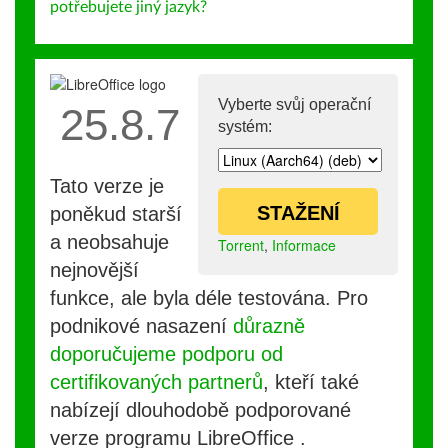
potřebujete jiný jazyk?
Vyberte svůj operační
25.8.7
systém:
Tato verze je
STAŽENÍ
poněkud starší
a neobsahuje
Torrent
,
Informace
nejnovější
funkce, ale byla déle testována. Pro
podnikové nasazení
důrazně
doporučujeme podporu od
certifikovaných partnerů
, kteří také
nabízejí dlouhodobě podporované
verze programu LibreOffice .