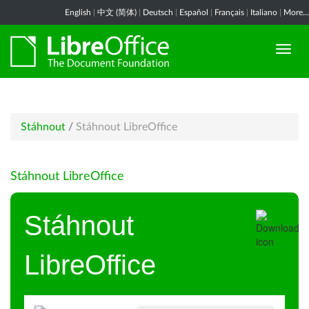
English
|
中文 (简体)
|
Deutsch
|
Español
|
Français
|
Italiano
|
More...
Stáhnout
/
Stáhnout LibreOffice
Stáhnout LibreOffice
Stáhnout
LibreOffice