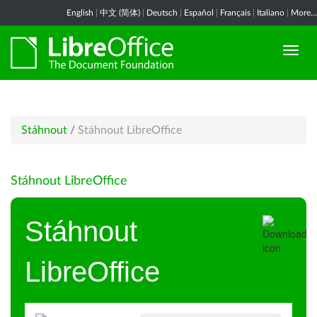
English
|
中文 (简体)
|
Deutsch
|
Español
|
Français
|
Italiano
|
More...
Stáhnout
/
Stáhnout LibreOffice
Stáhnout LibreOffice
Stáhnout
LibreOffice