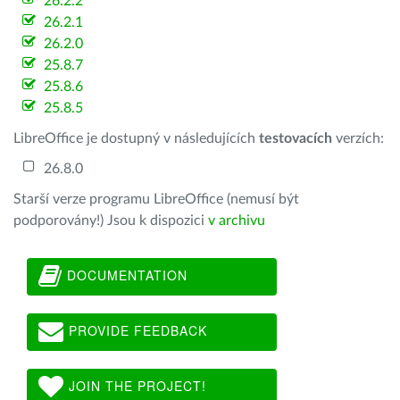
26.2.2
26.2.1
26.2.0
25.8.7
25.8.6
25.8.5
LibreOffice je dostupný v následujících
testovacích
verzích:
26.8.0
Starší verze programu LibreOffice (nemusí být
podporovány!) Jsou k dispozici
v archivu
DOCUMENTATION
PROVIDE FEEDBACK
JOIN THE PROJECT!