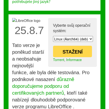
potřebujete jiný jazyk?
Vyberte svůj operační
25.8.7
systém:
Tato verze je
STAŽENÍ
poněkud starší
a neobsahuje
Torrent
,
Informace
nejnovější
funkce, ale byla déle testována. Pro
podnikové nasazení
důrazně
doporučujeme podporu od
certifikovaných partnerů
, kteří také
nabízejí dlouhodobě podporované
verze programu LibreOffice .