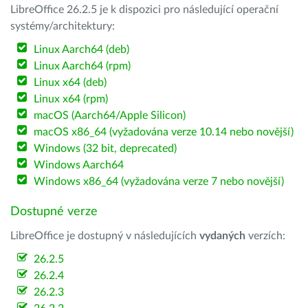
LibreOffice 26.2.5 je k dispozici pro následující operační
systémy/architektury:
Linux Aarch64 (deb)
Linux Aarch64 (rpm)
Linux x64 (deb)
Linux x64 (rpm)
macOS (Aarch64/Apple Silicon)
macOS x86_64 (vyžadována verze 10.14 nebo novější)
Windows (32 bit, deprecated)
Windows Aarch64
Windows x86_64 (vyžadována verze 7 nebo novější)
Dostupné verze
LibreOffice je dostupný v následujících
vydaných
verzích:
26.2.5
26.2.4
26.2.3