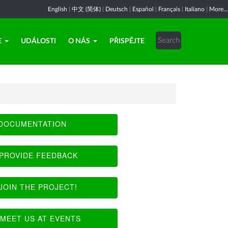
English
|
中文 (简体)
|
Deutsch
|
Español
|
Français
|
Italiano
|
More...
E
UDÁLOSTI
O NÁS
PŘISPĚJTE
DOCUMENTATION
PROVIDE FEEDBACK
JOIN THE PROJECT!
MEET US AT EVENTS