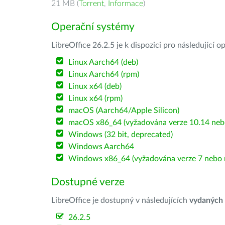
21 MB (
Torrent
,
Informace
)
Operační systémy
LibreOffice 26.2.5 je k dispozici pro následující 
Linux Aarch64 (deb)
Linux Aarch64 (rpm)
Linux x64 (deb)
Linux x64 (rpm)
macOS (Aarch64/Apple Silicon)
macOS x86_64 (vyžadována verze 10.14 nebo
Windows (32 bit, deprecated)
Windows Aarch64
Windows x86_64 (vyžadována verze 7 nebo n
Dostupné verze
LibreOffice je dostupný v následujících
vydaných
26.2.5