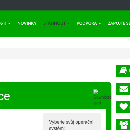
STI
NOVINKY
STÁHNOUT
PODPORA
ZAPOJTE S
ce
Vyberte svůj operační
systém: