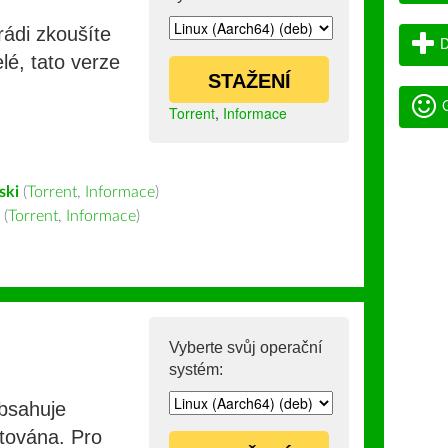
rádi zkoušíte
D
lé, tato verze
STAŽENÍ
G
Torrent
,
Informace
ski
(
Torrent
,
Informace
)
(
Torrent
,
Informace
)
Vyberte svůj operační
systém:
obsahuje
stována. Pro