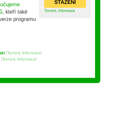
STAŽENÍ
ručujeme
Torrent
,
Informace
ů
, kteří také
 verze programu
ski
(
Torrent
,
Informace
)
(
Torrent
,
Informace
)