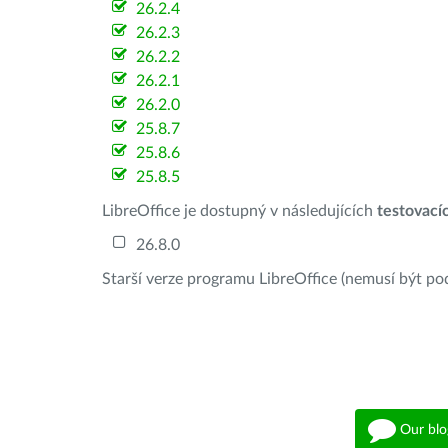
26.2.4
26.2.3
26.2.2
26.2.1
26.2.0
25.8.7
25.8.6
25.8.5
LibreOffice je dostupný v následujících
testovací
26.8.0
Starší verze programu LibreOffice (nemusí být po
Our blo