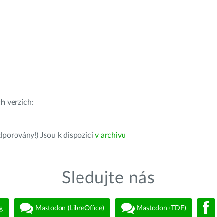
ch
verzích:
dporovány!) Jsou k dispozici
v archivu
Sledujte nás
g
Mastodon (LibreOffice)
Mastodon (TDF)