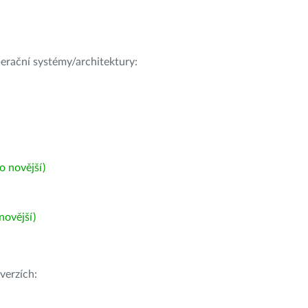
operační systémy/architektury:
 novější)
ovější)
verzích: