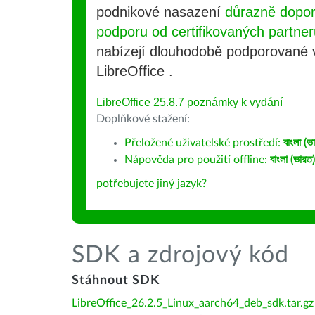
podnikové nasazení
důrazně dopo
podporu od certifikovaných partner
nabízejí dlouhodobě podporované
LibreOffice .
LibreOffice 25.8.7 poznámky k vydání
Doplňkové stažení:
Přeložené uživatelské prostředí:
বাংলা (ভ
Nápověda pro použití offline:
বাংলা (ভারত)
potřebujete jiný jazyk?
SDK a zdrojový kód
Stáhnout SDK
LibreOffice_26.2.5_Linux_aarch64_deb_sdk.tar.gz