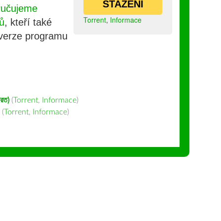
STAŽENÍ
ručujeme
Torrent
,
Informace
ů
, kteří také
 verze programu
ারত)
(
Torrent
,
Informace
)
(
Torrent
,
Informace
)