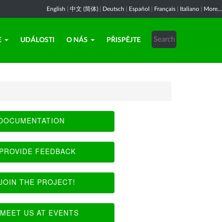
English
|
中文 (简体)
|
Deutsch
|
Español
|
Français
|
Italiano
|
More...
E
UDÁLOSTI
O NÁS
PŘISPĚJTE
DOCUMENTATION
PROVIDE FEEDBACK
JOIN THE PROJECT!
MEET US AT EVENTS