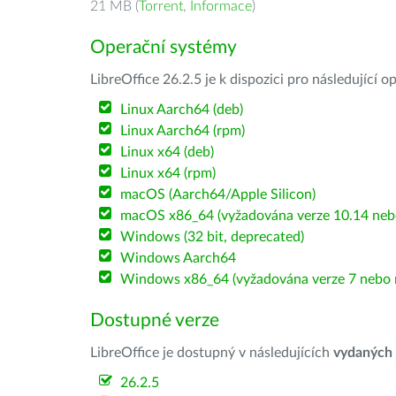
21 MB (
Torrent
,
Informace
)
Operační systémy
LibreOffice 26.2.5 je k dispozici pro následující 
Linux Aarch64 (deb)
Linux Aarch64 (rpm)
Linux x64 (deb)
Linux x64 (rpm)
macOS (Aarch64/Apple Silicon)
macOS x86_64 (vyžadována verze 10.14 nebo
Windows (32 bit, deprecated)
Windows Aarch64
Windows x86_64 (vyžadována verze 7 nebo n
Dostupné verze
LibreOffice je dostupný v následujících
vydaných
26.2.5