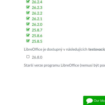
26.2.4
26.2.3
26.2.2
26.2.1
26.2.0
25.8.7
25.8.6
25.8.5
LibreOffice je dostupný v následujících
testovací
26.8.0
Starší verze programu LibreOffice (nemusí být po
Our blo