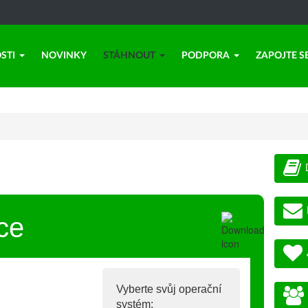
STI
NOVINKY
STÁHNOUT
PODPORA
ZAPOJTE S
ce
Vyberte svůj operační
systém: