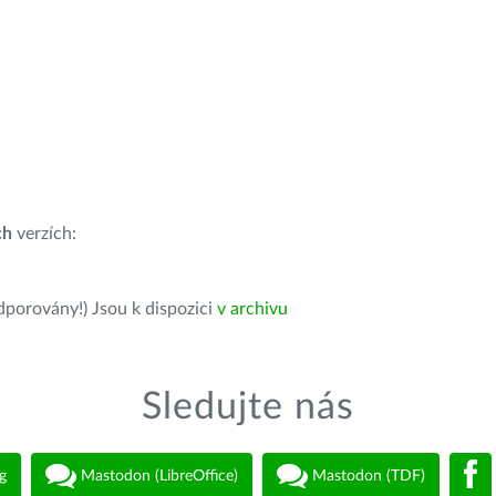
ch
verzích:
dporovány!) Jsou k dispozici
v archivu
Sledujte nás
g
Mastodon (LibreOffice)
Mastodon (TDF)