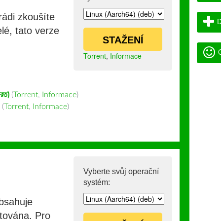
rádi zkoušíte
D
lé, tato verze
STAŽENÍ
G
Torrent
,
Informace
ারত)
(
Torrent
,
Informace
)
(
Torrent
,
Informace
)
Vyberte svůj operační
systém:
obsahuje
stována. Pro