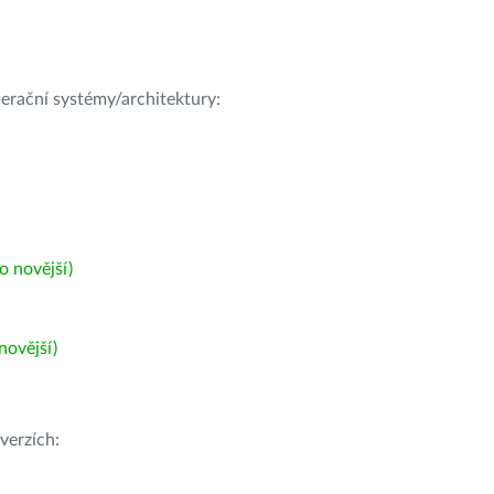
operační systémy/architektury:
 novější)
ovější)
verzích: