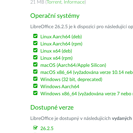
21 MB (
Torrent
,
Informace
)
Operační systémy
LibreOffice 26.2.5 je k dispozici pro následující 
Linux Aarch64 (deb)
Linux Aarch64 (rpm)
Linux x64 (deb)
Linux x64 (rpm)
macOS (Aarch64/Apple Silicon)
macOS x86_64 (vyžadována verze 10.14 nebo
Windows (32 bit, deprecated)
Windows Aarch64
Windows x86_64 (vyžadována verze 7 nebo n
Dostupné verze
LibreOffice je dostupný v následujících
vydaných
26.2.5