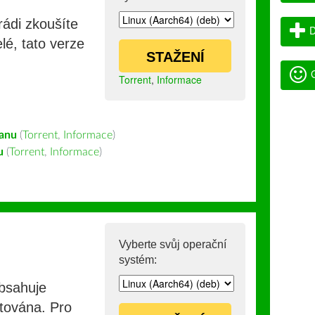
rádi zkoušíte
D
lé, tato verze
STAŽENÍ
G
Torrent
,
Informace
ianu
(
Torrent
,
Informace
)
u
(
Torrent
,
Informace
)
Vyberte svůj operační
systém:
obsahuje
stována. Pro