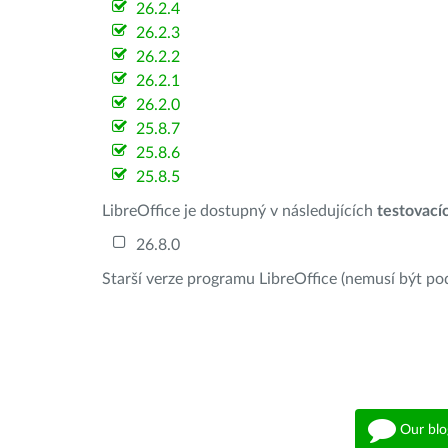
26.2.4
26.2.3
26.2.2
26.2.1
26.2.0
25.8.7
25.8.6
25.8.5
LibreOffice je dostupný v následujících
testovací
26.8.0
Starší verze programu LibreOffice (nemusí být po
Our blo