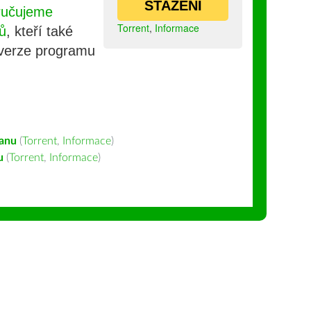
STAŽENÍ
ručujeme
Torrent
,
Informace
ů
, kteří také
 verze programu
ianu
(
Torrent
,
Informace
)
u
(
Torrent
,
Informace
)