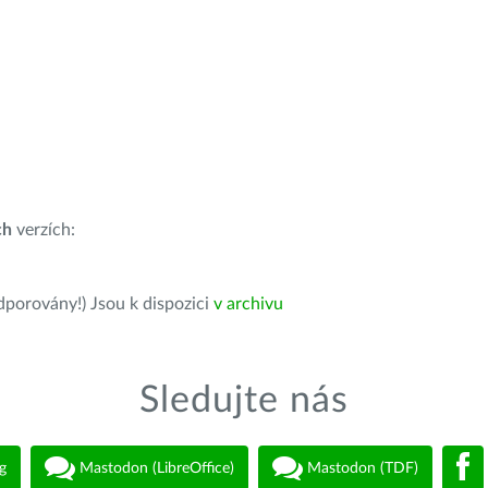
ch
verzích:
dporovány!) Jsou k dispozici
v archivu
Sledujte nás
g
Mastodon (LibreOffice)
Mastodon (TDF)