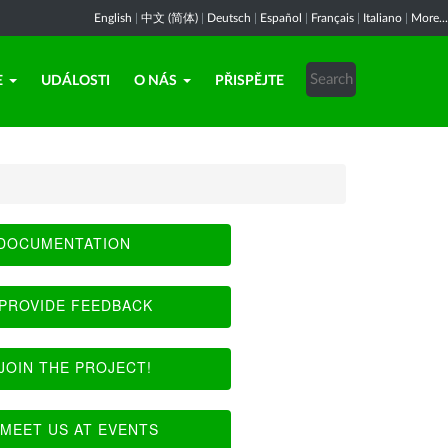
English
|
中文 (简体)
|
Deutsch
|
Español
|
Français
|
Italiano
|
More...
E
UDÁLOSTI
O NÁS
PŘISPĚJTE
DOCUMENTATION
PROVIDE FEEDBACK
JOIN THE PROJECT!
MEET US AT EVENTS