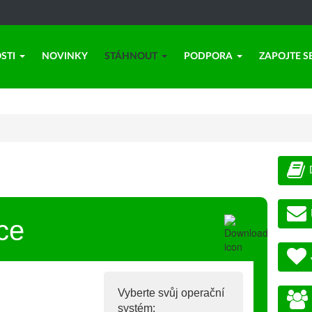
STI
NOVINKY
STÁHNOUT
PODPORA
ZAPOJTE S
ce
Vyberte svůj operační
systém: