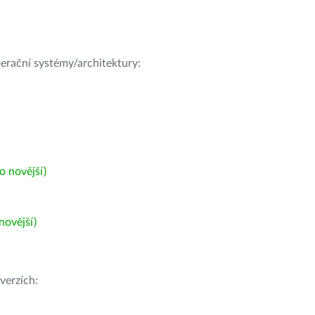
operační systémy/architektury:
 novější)
ovější)
verzích: