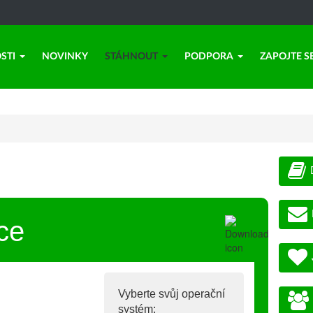
STI
NOVINKY
STÁHNOUT
PODPORA
ZAPOJTE S
ce
Vyberte svůj operační
systém: