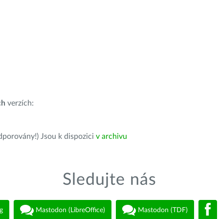
ch
verzích:
dporovány!) Jsou k dispozici
v archivu
Sledujte nás
g
Mastodon (LibreOffice)
Mastodon (TDF)