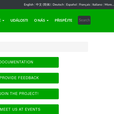
English
|
中文 (简体)
|
Deutsch
|
Español
|
Français
|
Italiano
|
More...
E
UDÁLOSTI
O NÁS
PŘISPĚJTE
DOCUMENTATION
PROVIDE FEEDBACK
JOIN THE PROJECT!
MEET US AT EVENTS