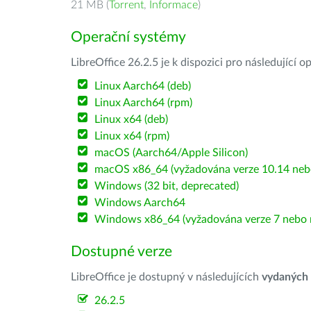
21 MB (
Torrent
,
Informace
)
Operační systémy
LibreOffice 26.2.5 je k dispozici pro následující 
Linux Aarch64 (deb)
Linux Aarch64 (rpm)
Linux x64 (deb)
Linux x64 (rpm)
macOS (Aarch64/Apple Silicon)
macOS x86_64 (vyžadována verze 10.14 nebo
Windows (32 bit, deprecated)
Windows Aarch64
Windows x86_64 (vyžadována verze 7 nebo n
Dostupné verze
LibreOffice je dostupný v následujících
vydaných
26.2.5