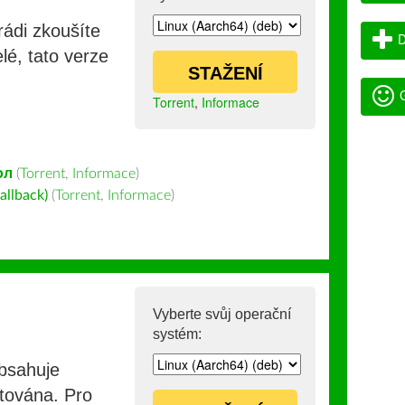
rádi zkoušíte
D
lé, tato verze
STAŽENÍ
G
Torrent
,
Informace
ол
(
Torrent
,
Informace
)
allback)
(
Torrent
,
Informace
)
Vyberte svůj operační
systém:
obsahuje
stována. Pro