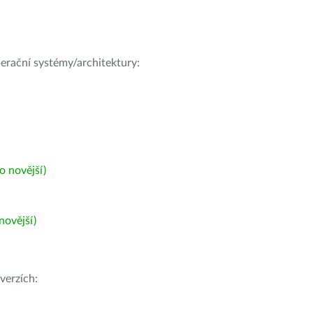
operační systémy/architektury:
 novější)
ovější)
verzích: