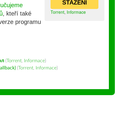
STAŽENÍ
ručujeme
Torrent
,
Informace
ů
, kteří také
 verze programu
ол
(
Torrent
,
Informace
)
allback)
(
Torrent
,
Informace
)