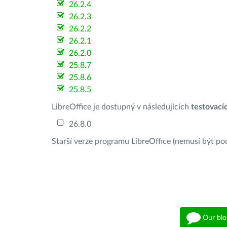
26.2.4
26.2.3
26.2.2
26.2.1
26.2.0
25.8.7
25.8.6
25.8.5
LibreOffice je dostupný v následujících
testovací
26.8.0
Starší verze programu LibreOffice (nemusí být po
Our blo