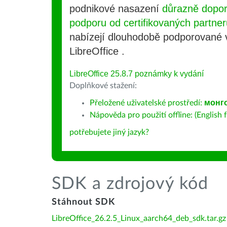
podnikové nasazení
důrazně dopo
podporu od certifikovaných partner
nabízejí dlouhodobě podporované
LibreOffice .
LibreOffice 25.8.7 poznámky k vydání
Doplňkové stažení:
Přeložené uživatelské prostředí:
монг
Nápověda pro použití offline: (English f
potřebujete jiný jazyk?
SDK a zdrojový kód
Stáhnout SDK
LibreOffice_26.2.5_Linux_aarch64_deb_sdk.tar.gz